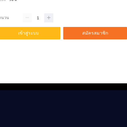
ำนวน
เข้าสู่ระบบ
สมัครสมาชิก