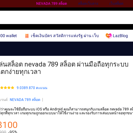
NEVADA 789 สล็อต
สล็อตเว็บตรง
เว็บสล็อต
00 wallet
เช็คเงินบัตร สวัสดิการแห่งรัฐ ผ่าน เว็บ
LazBlog
ล่นสล็อต nevada 789 สล็อต ผ่านมือถือทุกระบบ
ตกง่ายทุกเวลา
9.0389.870 คะแนน
บรนด์
:
NEVADA 789 สล็อต
่ว่าคุณจะใช้มือถือระบบ iOS หรือ Android คุณก็สามารถสนุกกับเกมสล็อต nevada 789 ส
้ทุกที่ทุกเวลา เกมทุกเกมถูกออกแบบมาให้ใช้งานง่าย และรองรับการเล่นบนหน้าจอทุกขน
฿100
200
-95%