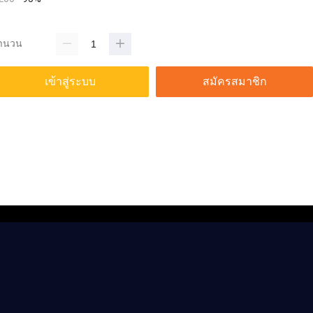
ำนวน
เข้าสู่ระบบ
สมัครสมาชิก