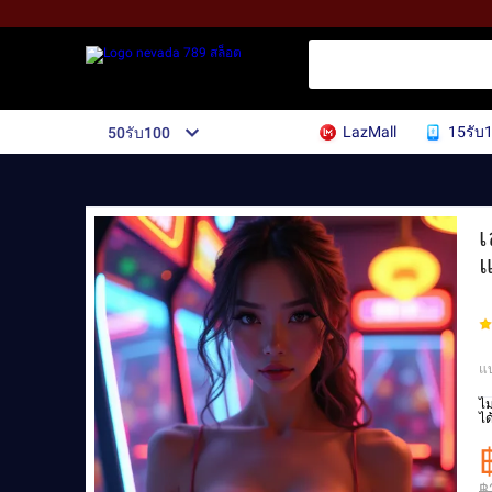
LazMall
15รับ1
50รับ100
เ
แ
แ
ไม
ได
฿