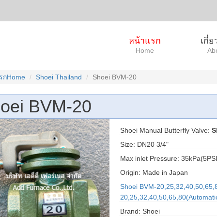
หน้าแรก
เกี่
Home
Ab
แรกHome
Shoei Thailand
Shoei BVM-20
oei BVM-20
Shoei Manual Butterfly Valve:
S
Size: DN20 3/4"
Max inlet Pressure: 35kPa(5PS
Origin: Made in Japan
Shoei BVM-20,25,32,40,50,65,
20,25,32,40,50,65,80(Automatic
Brand: Shoei