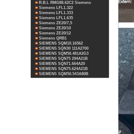
R.B.L RMG88.62C2 Siemens
Siemens LFL1.322
Siemens LFL1.333
Siemens LFL1.635
Siemens ZE20/7,5
Siemens ZE20/10
Siemens ZE20/12
Siemens QRB1
SIEMENS SQM10.16562
SIEMENS SQN30 111A2700
SIEMENS SQM50.481A2G3
SIEMENS SQN75 294A21B
SIEMENS SQN71.664A20
SIEMENS SQN75.624A21B
SIEMENS SQM50.543A80B