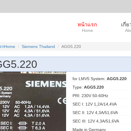
หน้าแรก
เกี่
Home
Ab
แรกHome
Siemens Thailand
AGG5.220
G5.220
for LMV5 System:
AGG5.220
Type:
AGG5.220
PRI: 230V 50-60Hz
SEC I: 12V 1,2A/14,4VA
SEC II: 12V 4,3A/51,6VA
SEC III: 12V 4,3A/51,6VA
Made in Germany