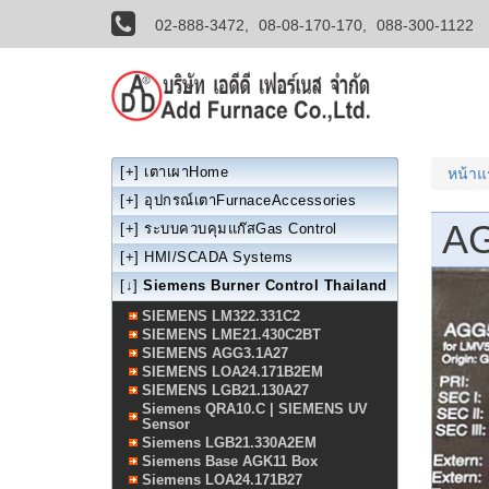
02-888-3472,
08-08-170-170,
088-300-1122
[+]
เตาเผาHome
หน้า
[+]
อุปกรณ์เตาFurnaceAccessories
AG
[+]
ระบบควบคุมแก๊สGas Control
[+]
HMI/SCADA Systems
[↓]
Siemens Burner Control Thailand
SIEMENS LM322.331C2
SIEMENS LME21.430C2BT
SIEMENS AGG3.1A27
SIEMENS LOA24.171B2EM
SIEMENS LGB21.130A27
Siemens QRA10.C | SIEMENS UV
Sensor
Siemens LGB21.330A2EM
Siemens Base AGK11 Box
Siemens LOA24.171B27