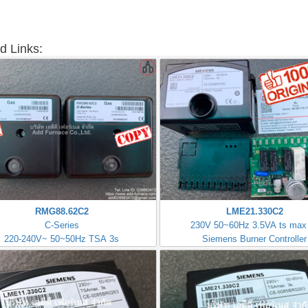
d Links:
RMG88.62C2
LME21.330C2
C-Series
230V 50~60Hz 3.5VA ts max
220-240V~ 50~50Hz TSA 3s
Siemens Burner Controller