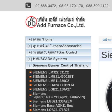
02-888-3472,
08-08-170-170,
088-300-1122
[+]
เตาเผาHome
หน้า
[+]
อุปกรณ์เตาFurnaceAccessories
Si
[+]
ระบบควบคุมแก๊สGas Control
[+]
HMI/SCADA Systems
[↓]
Siemens Burner Control Thailand
SIEMENS LM322.331C2
SIEMENS LME21.430C2BT
SIEMENS LME11.330C2
SIEMENS LOA24.171B2EM
SIEMENS LGB21.130A27
Siemens
SQN91.140B2799(sqn91.140b2799)
Siemens LGB21.330A2EM
Siemens Base AGK11 Box
Siemens LOA24.171B27