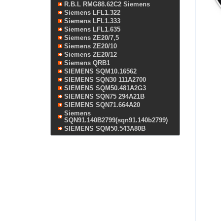
R.B.L RMG88.62C2 Siemens
Siemens LFL1.322
Siemens LFL1.333
Siemens LFL1.635
Siemens ZE20/7,5
Siemens ZE20/10
Siemens ZE20/12
Siemens QRB1
SIEMENS SQM10.16562
SIEMENS SQN30 111A2700
SIEMENS SQM50.481A2G3
SIEMENS SQN75 294A21B
SIEMENS SQN71.664A20
Siemens
SQN91.140B2799(sqn91.140b2799)
SIEMENS SQM50.543A80B