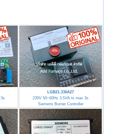
LGB21.330A27
 3s
230V 50~60Hz 3.5VA ts max 3s
Siemens Burner Controller