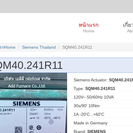
หน้าแรก
เกี่
Home
Ab
แรกHome
Siemens Thailand
SQM40.241R11
M40.241R11
Siemens Actuator:
SQM40.241
Type:
SQM40.241R11
120V~ 50/60Hz 10VA
30s/90' 10Nm
1A -20'C...+60'C
Made in Germany
Brand:
SIEMENS