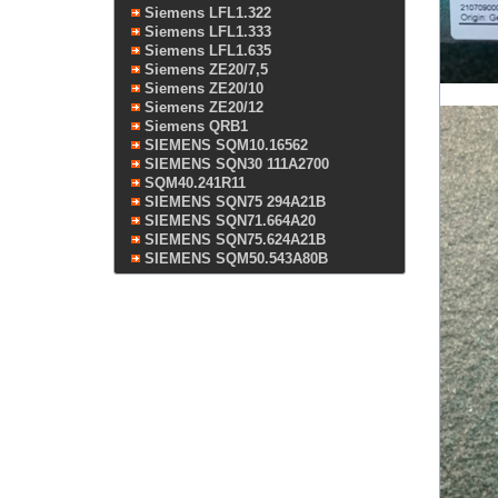
Siemens LFL1.322
Siemens LFL1.333
Siemens LFL1.635
Siemens ZE20/7,5
Siemens ZE20/10
Siemens ZE20/12
Siemens QRB1
SIEMENS SQM10.16562
SIEMENS SQN30 111A2700
SQM40.241R11
SIEMENS SQN75 294A21B
SIEMENS SQN71.664A20
SIEMENS SQN75.624A21B
SIEMENS SQM50.543A80B