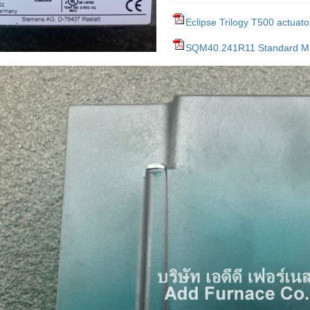
Eclipse Trilogy T500 actua
SQM40.241R11 Standard M