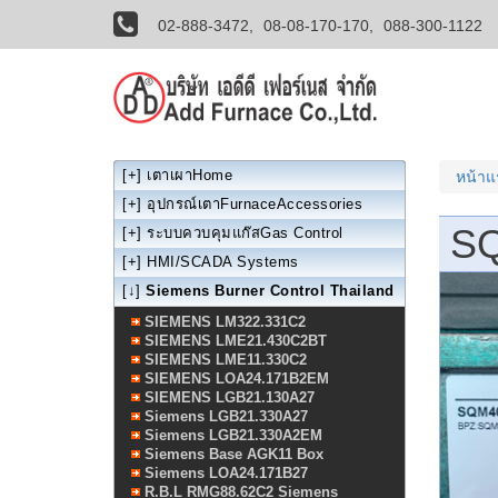
02-888-3472,
08-08-170-170,
088-300-1122
[+]
เตาเผาHome
หน้า
[+]
อุปกรณ์เตาFurnaceAccessories
SQ
[+]
ระบบควบคุมแก๊สGas Control
[+]
HMI/SCADA Systems
[↓]
Siemens Burner Control Thailand
SIEMENS LM322.331C2
SIEMENS LME21.430C2BT
SIEMENS LME11.330C2
SIEMENS LOA24.171B2EM
SIEMENS LGB21.130A27
Siemens LGB21.330A27
Siemens LGB21.330A2EM
Siemens Base AGK11 Box
Siemens LOA24.171B27
R.B.L RMG88.62C2 Siemens