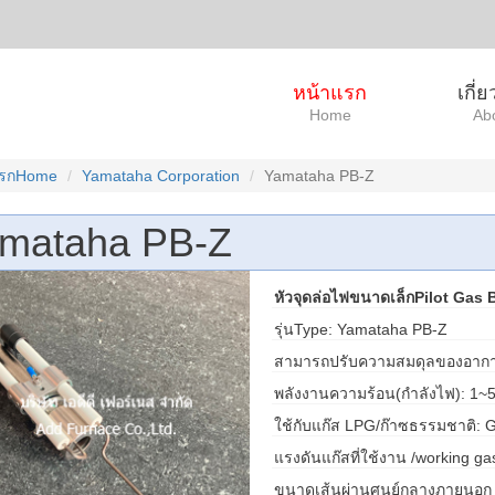
หน้าแรก
เกี่
Home
Ab
แรกHome
Yamataha Corporation
Yamataha PB-Z
mataha PB-Z
หัวจุดล่อไฟขนาดเล็กPilot Gas 
รุ่นType: Yamataha PB-Z
สามารถปรับความสมดุลของอากาศอั
พลังงานความร้อน(กำลังไฟ): 1~
ใช้กับแก๊ส LPG/ก๊าซธรรมชาติ: 
แรงดันแก๊สที่ใช้งาน /working 
ขนาดเส้นผ่านศูนย์กลางภายนอ