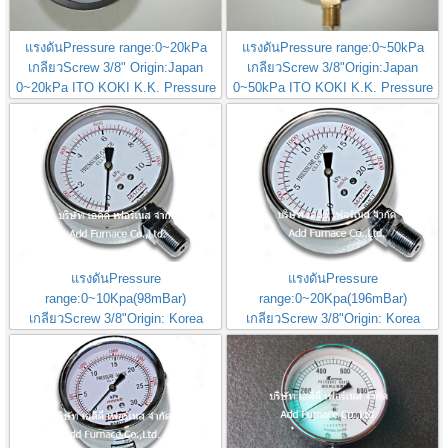
แรงดันPressure range:0~20kPa
แรงดันPressure range:0~50kPa
เกลียวScrew 3/8" Origin:Japan
เกลียวScrew 3/8"Origin:Japan
0~20kPa ITO KOKI K.K. Pressure
0~50kPa ITO KOKI K.K. Pressure
Gauge
Gauge
แรงดันPressure
แรงดันPressure
range:0~10Kpa(98mBar)
range:0~20Kpa(196mBar)
เกลียวScrew 3/8"Origin: Korea
เกลียวScrew 3/8"Origin: Korea
0~10kpa Madas Pressure Gauge
0~20kpa Madas Pressure Gauge