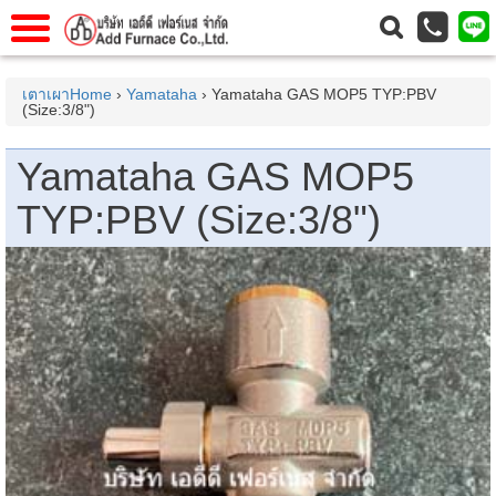
แรก
Home
เตาเผาHome
›
Yamataha
› Yamataha GAS MOP5 TYP:PBV
(Size:3/8")
วกับเรา
About Us
าร
Service
Yamataha GAS MOP5
่อเรา
Contact Us
TYP:PBV (Size:3/8")
 (yamatake)
gs
r
se
rogas
r