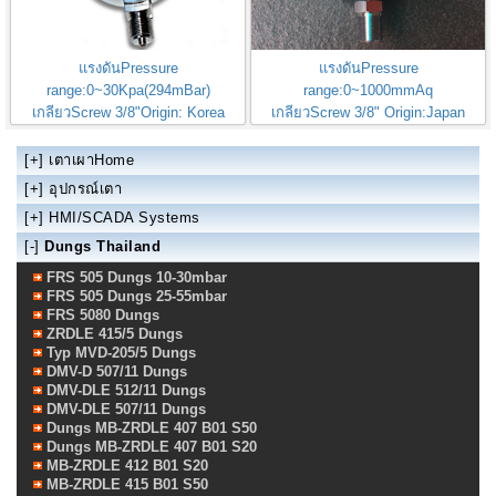
แรงดันPressure
แรงดันPressure
range:0~30Kpa(294mBar)
range:0~1000mmAq
เกลียวScrew 3/8"Origin: Korea
เกลียวScrew 3/8" Origin:Japan
0~30kpa Madas Pressure Gauge
1000mmAq Kusaba Pressure
Gauge
[+]
เตาเผาHome
[+]
อุปกรณ์เตา
[+]
HMI/SCADA Systems
[-]
Dungs Thailand
FRS 505 Dungs 10-30mbar
FRS 505 Dungs 25-55mbar
FRS 5080 Dungs
ZRDLE 415/5 Dungs
Typ MVD-205/5 Dungs
DMV-D 507/11 Dungs
DMV-DLE 512/11 Dungs
DMV-DLE 507/11 Dungs
Dungs MB-ZRDLE 407 B01 S50
Dungs MB-ZRDLE 407 B01 S20
MB-ZRDLE 412 B01 S20
MB-ZRDLE 415 B01 S50