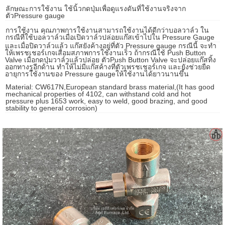
ลักษณะการใช้งาน ใช้นิ้วกดปุ่มเพื่อดูแรงดันที่ใช้งานจริงจาก
gawa
ตัวPressure gauge
taha
การใช้งาน คุณภาพการใช้งานสามารถใช้งานได้ดีกว่าบอลวาล์ว ใน
กรณีที่ใช้บอลวาล์วเมื่อเปิดวาล์วปล่อยแก๊สเข้าไปใน Pressure Gauge
และเมื่อปิดวาล์วแล้ว แก๊สยังค้างอยู่ที่ตัว Pressure gauge กรณีนี้ จะทำ
ให้เพรชเชอร์เกจเสื่อมสภาพการใช้งานเร็ว ถ้ากรณีใช้ Push Button
Valve เมื่อกดปุ่มวาล์วแล้วปล่อย ตัวPush Button Valve จะปล่อยแก๊สทิ้ง
ออกทางรูอีกด้าน ทำให้ไม่มีแก๊สค้างที่ตัวเพรชเชอร์เกจ และยังช่วยยืด
อายุการใช้งานของ Pressure gaugeให้ใช้งานได้ยาวนานขึ้น
Material: CW617N,European standard brass material,(It has good
mechanical properties of 4102, can withstand cold and hot
pressure plus 1653 work, easy to weld, good brazing, and good
stability to general corrosion)