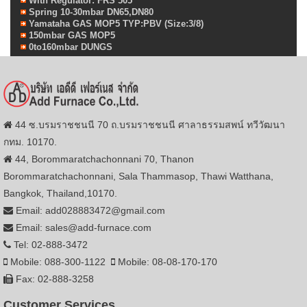
With Regulator: FRS 505
Spring 10-30mbar DN65,DN80
Yamataha GAS MOP5 TYP:PBV (Size:3/8)
150mbar GAS MOP5
0to160mbar DUNGS
44 ซ.บรมราชชนนี 70 ถ.บรมราชชนนี ศาลาธรรมสพน์ ทวีวัฒนา
กทม. 10170.
44, Borommaratchachonnani 70, Thanon
Borommaratchachonnani, Sala Thammasop, Thawi Watthana,
Bangkok, Thailand,10170.
Email: add028883472@gmail.com
Email: sales@add-furnace.com
Tel: 02-888-3472
Mobile: 088-300-1122
Mobile: 08-08-170-170
Fax: 02-888-3258
Customer Services