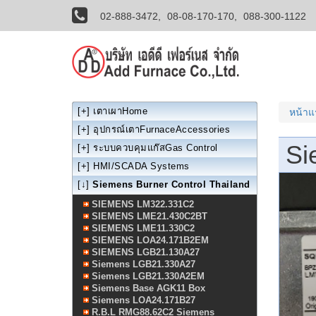
02-888-3472,
08-08-170-170,
088-300-1122
[+]
เตาเผาHome
หน้า
[+]
อุปกรณ์เตาFurnaceAccessories
Si
[+]
ระบบควบคุมแก๊สGas Control
[+]
HMI/SCADA Systems
[↓]
Siemens Burner Control Thailand
SIEMENS LM322.331C2
SIEMENS LME21.430C2BT
SIEMENS LME11.330C2
SIEMENS LOA24.171B2EM
SIEMENS LGB21.130A27
Siemens LGB21.330A27
Siemens LGB21.330A2EM
Siemens Base AGK11 Box
Siemens LOA24.171B27
R.B.L RMG88.62C2 Siemens