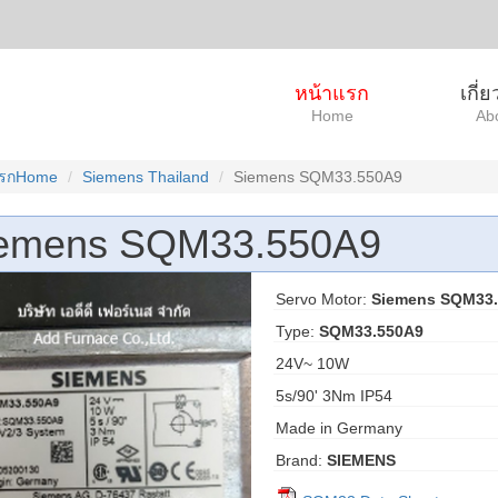
หน้าแรก
เกี่
Home
Ab
แรกHome
Siemens Thailand
Siemens SQM33.550A9
emens SQM33.550A9
Servo Motor:
Siemens SQM33
Type:
SQM33.550A9
24V~ 10W
5s/90' 3Nm IP54
Made in Germany
Brand:
SIEMENS