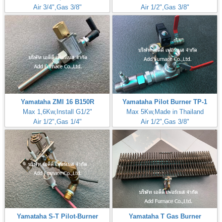
Air 3/4",Gas 3/8"
Air 1/2",Gas 3/8"
Yamataha ZMI 16 B150R
Yamataha Pilot Burner TP-1
Max 1,6Kw,Install G1/2"
Max 5Kw,Made in Thailand
Air 1/2",Gas 1/4"
Air 1/2",Gas 3/8"
Yamataha S-T Pilot-Burner
Yamataha T Gas Burner