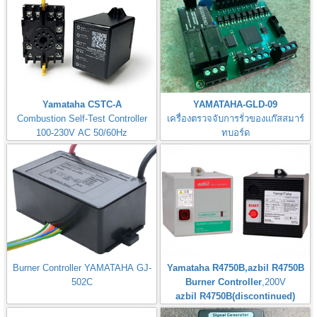
Yamataha CSTC-A
YAMATAHA-GLD-09
Combustion Self-Test Controller
เครื่องตรวจจับการรั่วของแก๊สสมาร์
100-230V AC 50/60Hz
ทบอร์ด
Gas Leak Detector Smart Board
Burner Controller YAMATAHA GJ-
Yamataha R4750B,azbil R4750B
502C
Burner Controller
,200V
azbil R4750B(discontinued)