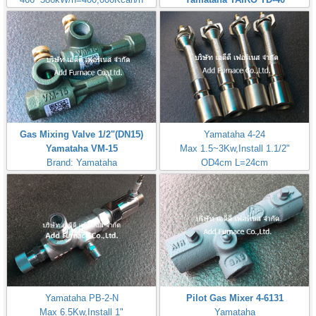
Airheat:Max Temperature
Brand: Yamataha
400℃,750℉
Gas Mixing Valve 1/2"(DN15)
Yamataha 4-24
Yamataha VM-15
Max 1.5~3Kw,Install 1.1/2"
Brand: Yamataha
OD4cm L=24cm
Inlet Gas Size 1/4"
Yamataha PB-2-N
Pilot Gas Mixer 4-6131
Max 6.5Kw,Install 1"
Yamataha