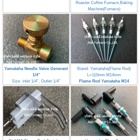
Roaster Coffee Furnace,Baking
Machine(Furnace)
Yamataha Needle Valve Generant
Brand: Yamataha(Flame Rod)
1/4"
L=110mm M14mm
Size: inlet 1/4", Outlet 1/4"
Flame Rod Yamataha M14
Max Inlet
L110mm
Pressure:50PSI(3,5Bar,350kPa)