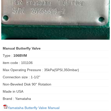
ani anello
//schroder
ywell
o Fiorentini
Manual Butterfly Valve
Type :
106BVM
ko
item code : 101106
Max Operating Pressure : 35kPa(5PSI,350mbar)
aden
Connection size : 1-1/2"
ens
Non-Beveled Disk 90° Rotation
i
Made in USA
Brand : Yamataha
as
Yamataha Butterfly Valve Manual