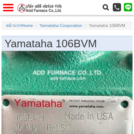
าแรก
Home
หน้าแรกHome
Yamataha Corporation
Yamataha 106BVM
วกับเรา
About Us
Yamataha 106BVM
าร
Service
่อเรา
Contact Us
 (yamatake)
gs
r
se
rogas
r