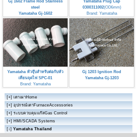
Gj 1602 Flame Rod Stainless
Yamataha Plug Cap
steel
0300311002
(OD6mm)
Yamataha Gj-1602
Brand: Yamataha
หัวจุ๊บสำหรับต่อกับหัวเทียนจุดไฟ
Yamataha หัวจุ๊บสำหรับต่อกับหัว
Gj 1203 Ignition Rod
เทียนจุดไฟ SPC-01
Yamataha Gj-1203
Brand: Yamataha
Yamataha Spark Plugs Connector
[+]
เตาเผาHome
[+]
อุปกรณ์เตาFurnaceAccessories
[+]
ระบบควบคุมแก๊สGas Control
[+]
HMI/SCADA Systems
[↓]
Yamataha Thailand