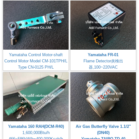
Pressure Gauge 0-10kPa,0-
100mBar
Yamataha Control Motor-shaft
Yamataha FR-01
Control Motor Model CM-101TPH/L
Flame Detector炎検出
Type CN-0125 PH/L
器,100~220VAC
MODEL-CM-101TPH/L-B7I
Check: Flame Rod
Yamataha 160 RAH(DCM-R40)
Air Gas Butterfly Valve 1.1/2"
1,600,000Btu/h
(DN40)
466~586kW/h=400,000Kcah/h
Yamataha TAIRO TD-40