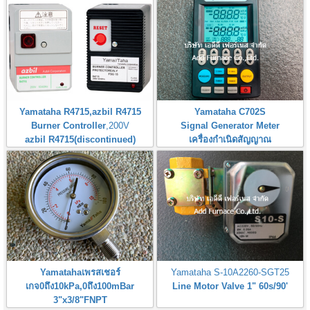
Yamataha R4715,azbil R4715
Yamataha C702S
Burner Controller
,200V
Signal Generator Meter
azbil R4715(discontinued)
เครื่องกำเนิดสัญญาณ
Yamatahaเพรสเชอร์
Yamataha S-10A2260-SGT25
เกจ0ถึง10kPa,0ถึง100mBar
Line Motor Valve 1" 60s/90'
3"x3/8"FNPT