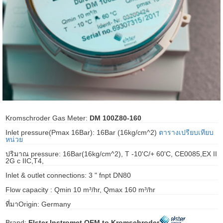
ani anello
//schroder
ywell
o Fiorentini
Kromschroder Gas Meter:
DM 100Z80-160
ko
Inlet pressure(Pmax 16Bar): 16Bar (16kg/cm^2)
ตารางเปรียบเทียบ
หน่วย
aden
ปริมาณ pressure: 16Bar(16kg/cm^2), T -10'C/+ 60'C, CE0085,EX II
ens
2G c IIC,T4,
Inlet & outlet connections: 3 " fnpt DN80
i
Flow capacity : Qmin 10 m³/hr, Qmax 160 m³/hr
ที่มาOrigin: Germany
as
Brand:
Elster Instromet OEM to Kromschroder