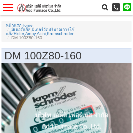
แรก
Home
หน้าแรกHome
มิเตอร์แก๊ส,มิเตอร์วัดปริมาณการใช้
วกับเรา
About Us
แก๊สElster,Ampy,Aichi,Kromschroder
DM 100Z80-160
าร
Service
DM 100Z80-160
่อเรา
Contact Us
 (yamatake)
gs
r
se
rogas
r