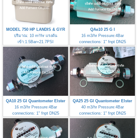
MODEL 750 HP LANDIS & GYR
QAe10 25 G I
ปริมาณ: 10 m³/hr แรงดัน
16 m3/hr Pressure:4Bar
เข้า:1.5Bar=21.7PSI
connections: 1" fnpt DN25
ท่อต่อ: 3/4" fnpt
Made in Germany
ที่มา: Australia 100%
QA10 25 GI Quantometer Elster
QA25 25 GI Quantometer Elster
16 m3/hr Pressure:4Bar
40 m3/hr Pressure:4Bar
connections: 1" fnpt DN25
connections: 1" fnpt DN25
Made in Germany
Made in Germany