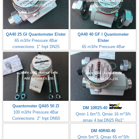
QA40 25 GI Quantometer Elster
QA40 40 GF I Quantometer
65 m3/hr Pressure:4Bar
Elster
connections: 1" fnpt DN25
65 m3/hr Pressure:4Bar
connections: 1.1/2" fnpt DN40
Made in Germany
Made in Germany
Quantometer QA65 50 ZI
DM 10R25-40
100 m3/hr Pressure:4Bar
Qmin 1.6m^3, Qmax 16 m^3/h
Connections: 2" fnpt DN50
pmax 4 bar,DN25 Rp1"
Origin: Germany