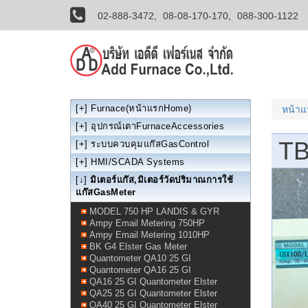
02-888-3472,
08-08-170-170,
088-300-1122
[+]
Furnace(หน้าแรกHome)
หน้า
[+]
อุปกรณ์เตาFurnaceAccessories
TB
[+]
ระบบควบคุมแก๊สGasControl
[+]
HMI/SCADA Systems
[↓]
มิเตอร์แก๊ส,มิเตอร์วัดปริมาณการใช้
แก๊สGasMeter
MODEL 750 HP LANDIS & GYR
Ampy Email Metering 750HP
Ampy Email Metering 1010HP
BK G4 Elster Gas Meter
Quantometer QA10 25 GI
Quantometer QA16 25 GI
QA16 25 GI Quantometer Elster
QA25 25 GI Quantometer Elster
QA40 25 GI Quantometer Elster