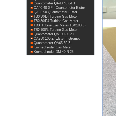
Quantometer QA40 40 GF I
QA40 40 GF I Quantometer Elster
QA65 50 Quantometer Elster
TBX30/L4 Turbine Gas Meter
TBX30/R4 Turbine Gas Meter
TBX Tubine Gas Meter(TBX100/L)
TBX100/L Turbine Gas Meter
Quantometer QA100 80 Z I
QA250 100 ZI Elster Instromet
Quantometer QA65 50 ZI
Kromschroder Gas Meter
Kromschroder DM 40 R 25