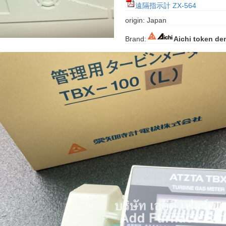
遠隔指示計 ZX-564
origin: Japan
Brand:
Aichi token den