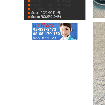
30~150mbar Pressure Switch
100~500mbarPressureSwitch
FM Madas Gas Filter 50um
Madas RG/2MC DN65
Madas RG/2MC DN80