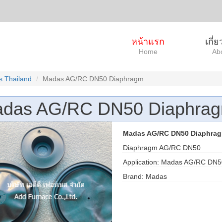
หน้าแรก
เกี่
Home
Ab
 Thailand
Madas AG/RC DN50 Diaphragm
das AG/RC DN50 Diaphra
Madas AG/RC DN50 Diaphragm
Diaphragm AG/RC DN50
Application: Madas AG/RC DN50
Brand: Madas