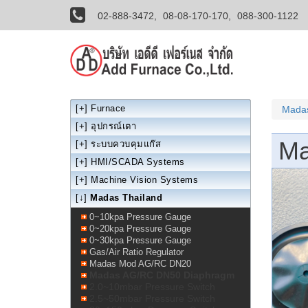
02-888-3472,
08-08-170-170,
088-300-1122
[+]
Furnace
Madas
[+]
อุปกรณ์เตา
Ma
[+]
ระบบควบคุมแก๊ส
[+]
HMI/SCADA Systems
[+]
Machine Vision Systems
[↓]
Madas Thailand
0~10kpa Pressure Gauge
0~20kpa Pressure Gauge
0~30kpa Pressure Gauge
Gas/Air Ratio Regulator
Madas Mod AG/RC DN20
Madas AG/RC DN50 Diaphragm
2.0~10mbar Pressure Switch
2.5~50mbar Pressure Switch