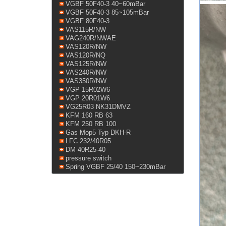
VGBF 50F40-3 40~60mBar
VGBF 50F40-3 85~105mBar
VGBF 80F40-3
VAS115R/NW
VAG240R/NWAE
VAS120R/NW
VAS120R/NQ
VAS125R/NW
VAS240R/NW
VAS350R/NW
VGP 15R02W6
VGP 20R01W6
VG25R03 NK31DMVZ
KFM 160 RB 63
KFM 250 RB 100
Gas Mop5 Typ DKH-R
LFC 232/40R05
DM 40R25-40
pressure switch
Spring VGBF 25/40 150~230mBar