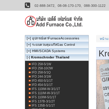
02-888-3472,
08-08-170-170,
088-300-1122
[+]
อุปกรณ์เตาFurnaceAccessories
หน้า
[+]
ระบบควบคุมแก๊สGas Control
Kr
[+]
HMI/SCADA Systems
[-]
Kromschroder Thailand
IFD 258-5/1W
IFD 258-10/2W
IFD 258-5/1Q
IFD 244-3/1W
IFD 450-5/1/1T
IFD 454-5/1/1T
IFS 110IM-W-3/1/1T
IFS 111IM-W-3/1/1T
IFS 110IM-5/1/1T
IFS 137B-3/1/2T
IFS 135B-5/1/1T