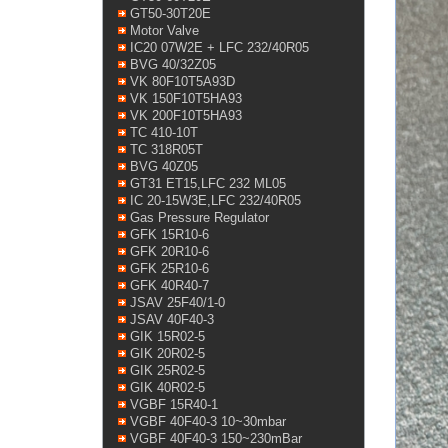
GT50-30T20E
Motor Valve
IC20 07W2E + LFC 232/40R05
BVG 40/32Z05
VK 80F10T5A93D
VK 150F10T5HA93
VK 200F10T5HA93
TC 410-10T
TC 318R05T
BVG 40Z05
GT31 ET15,LFC 232 ML05
IC 20-15W3E,LFC 232/40R05
Gas Pressure Regulator
GFK 15R10-6
GFK 20R10-6
GFK 25R10-6
GFK 40R40-7
JSAV 25F40/1-0
JSAV 40F40-3
GIK 15R02-5
GIK 20R02-5
GIK 25R02-5
GIK 40R02-5
VGBF 15R40-1
VGBF 40F40-3 10~30mbar
VGBF 40F40-3 150~230mBar