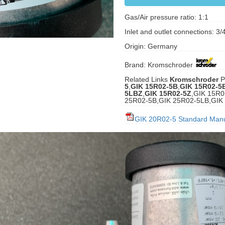
Gas/Air pressure ratio: 1:1
Inlet and outlet connections: 3/
Origin: Germany
Brand: Kromschroder
Related Links
Kromschroder
P
5
,
GIK 15R02-5B
,
GIK 15R02-5
5LBZ
,
GIK 15R02-5Z
,GIK 15R0
25R02-5B,GIK 25R02-5LB,GIK
GIK 20R02-5 Standard Man