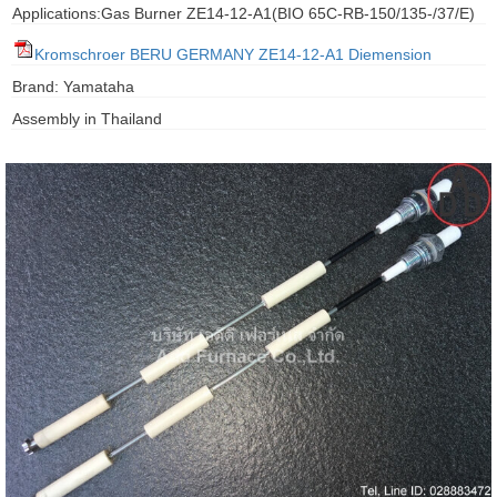
Applications:Gas Burner ZE14-12-A1(BIO 65C-RB-150/135-/37/E)
gawa
Kromschroer BERU GERMANY ZE14-12-A1 Diemension
taha
Brand: Yamataha
Assembly in Thailand