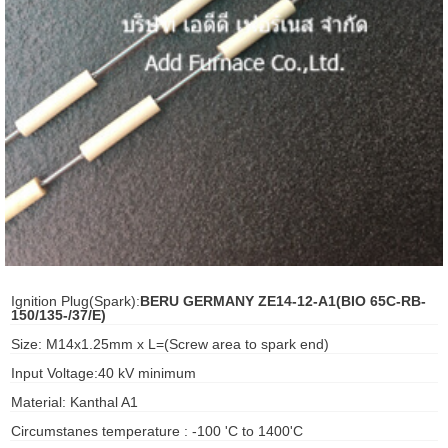
ani anello
//schroder
ywell
o Fiorentini
ko
aden
Ignition Plug(Spark):
BERU GERMANY ZE14-12-A1(BIO 65C-RB-
150/135-/37/E)
ens
Size: M14x1.25mm x L=(Screw area to spark end)
i
Input Voltage:40 kV minimum
Material: Kanthal A1
Circumstanes temperature : -100 'C to 1400'C
as