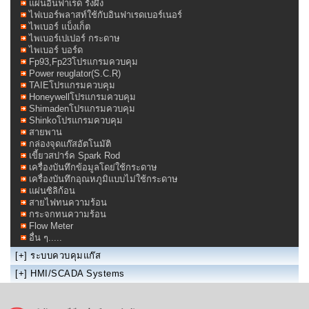
แผ่นอินฟาเรด รังผึ้ง
ไฟเบอร์พลาสท์ใช้กับอินฟาเรดเบอร์เนอร์
ไพเบอร์ แบ็งเก็ต
ไพเบอร์เปเปอร์ กระดาษ
ไพเบอร์ บอร์ด
Fp93,Fp23โปรแกรมควบคุม
Power reuglator(S.C.R)
TAIEโปรแกรมควบคุม
Honeywellโปรแกรมควบคุม
Shimadenโปรแกรมควบคุม
Shinkoโปรแกรมควบคุม
สายพาน
กล่องจุดแก๊สอัตโนมัติ
เขี้ยวสปาร์ค Spark Rod
เครื่องบันทึกข้อมูลโดย่ใช้กระดาษ
เครื่องบันทึกอุณหภูมิแบบไม่ใช้กระดาษ
แผ่นซิลิก้อน
สายไฟทนความร้อน
กระจกทนความร้อน
Flow Meter
อื่น ๆ.....
[+]
ระบบควบคุมแก๊ส
[+]
HMI/SCADA Systems