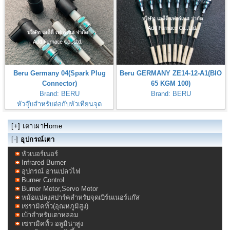
Beru Germany 04(Spark Plug
Beru GERMANY ZE14-12-A1(BIO
Connector)
65 KGM 100)
Brand: BERU
Brand: BERU
หัวจุ๊บสำหรับต่อกับหัวเทียนจุด
ไฟBeru Germany 04
[+]
เตาเผาHome
[-]
อุปกรณ์เตา
หัวเบอร์เนอร์
Infrared Burner
อุปกรณ์ อ่านเปลวไฟ
Burner Control
Burner Motor,Servo Motor
หม้อแปลงสปาร์คสำหรับจุดเบิร์นเนอร์แก๊ส
เซรามิคทิ้ว(อุณหภูมิสูง)
เบ้าสำหรับเตาหลอม
เซรามิคทิ้ว อลูมิน่าสูง