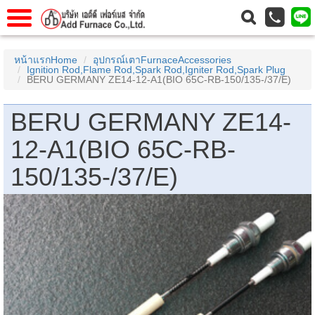
แรก
Home
หน้าแรกHome
อุปกรณ์เตาFurnaceAccessories
Ignition Rod,Flame Rod,Spark Rod,Igniter Rod,Spark Plug
วกับเรา
About Us
BERU GERMANY ZE14-12-A1(BIO 65C-RB-150/135-/37/E)
าร
Service
BERU GERMANY ZE14-
่อเรา
Contact Us
12-A1(BIO 65C-RB-
 (yamatake)
150/135-/37/E)
gs
r
se
rogas
r