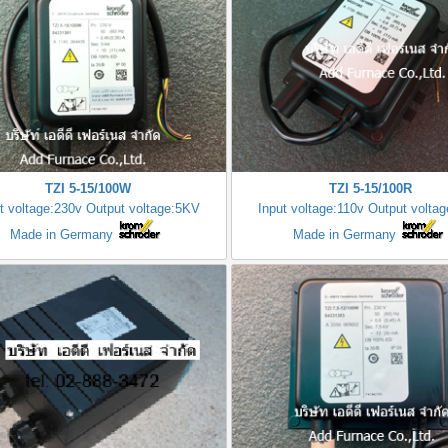
TZI 5-15/100W
TZI 5-15/100R
t voltage:230v Output voltage:5KV
Input voltage:110v Output volta
Made in Germany
Made in Germany