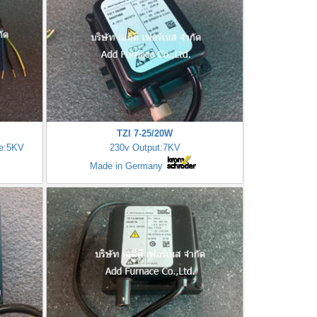
TZI 7-25/20W
ge:5KV
230v Output:7KV
Made in Germany