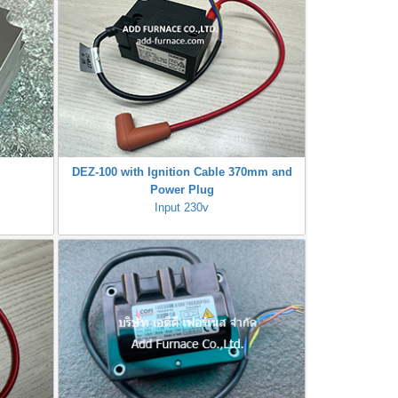
DEZ-100 with Ignition Cable 370mm and
Power Plug
Input 230v