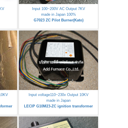
7KV
Input 100~200V AC Output 7KV
made in Japan 100%
G7023 ZC Pilot Burner(Kato)
 10KV
Input voltage110~230v Output 10KV
made in Japan
sformer
LECIP G10M23-ZC ignition transformer