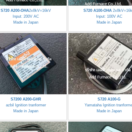
S720 A200-OHA
2x8kV=16kV
S720 A100-OHA
2x8kV=16
Input: 200V AC
Input: 100V AC
Made in Japan
Made in Japan
S7200 A200-GHR
S720 A100-G
azbil Ignition tranformer
Yamataha Ignition tranforme
Made in Japan
Made in Japan