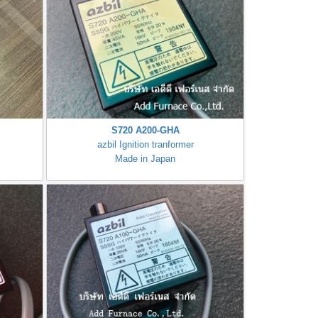
S720 A200-GHA
azbil Ignition tranformer
Made in Japan