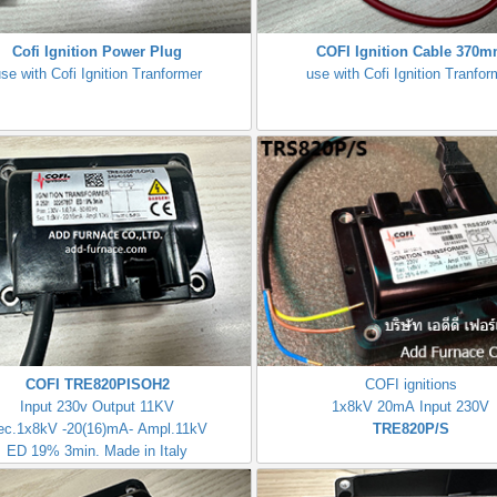
Cofi Ignition Power Plug
COFI Ignition Cable 370
se with Cofi Ignition Tranformer
use with Cofi Ignition Tranfor
COFI TRE820PISOH2
COFI ignitions
Input 230v Output 11KV
1x8kV 20mA Input 230V
ec.1x8kV -20(16)mA- Ampl.11kV
TRE820P/S
ED 19% 3min. Made in Italy