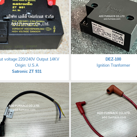
put voltage:220/240V Output 14KV
DEZ-100
Origin: U.S.A
Ignition Tranformer
Satronic ZT 931