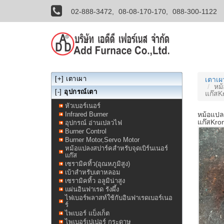
02-888-3472,
08-08-170-170,
088-300-1122
[+]
เตาเผา
เตาเ
หม้
[-]
อุปกรณ์เตา
แก๊สK
หัวเบอร์เนอร์
Infrared Burner
หม้อแปลง
แก๊สKro
อุปกรณ์ อ่านเปลวไฟ
Burner Control
Burner Motor,Servo Motor
หม้อแปลงสปาร์คสำหรับจุดเบิร์นเนอร์
แก๊ส
เซรามิคทิ้ว(อุณหภูมิสูง)
เบ้าสำหรับเตาหลอม
เซรามิคทิ้ว อลูมิน่าสูง
แผ่นอินฟาเรด รังผึ้ง
ไฟเบอร์พลาสท์ใช้กับอินฟาเรดเบอร์เนอ
ร์
ไพเบอร์ แบ็งเก็ต
ไพเบอร์เปเปอร์ กระดาษ