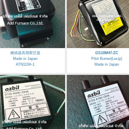
燃焼器具用変圧器
GS10M47-ZC
Made in Japan
Pilot Burner(Lecip)
ATN110A-1
Made in Japan