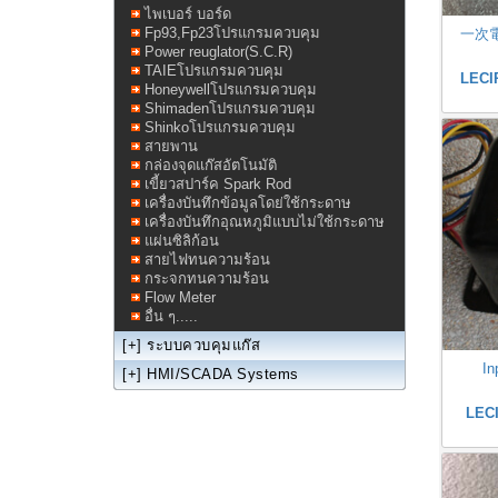
ไพเบอร์ บอร์ด
Fp93,Fp23โปรแกรมควบคุม
一次電圧
Power reuglator(S.C.R)
TAIEโปรแกรมควบคุม
LEC
Honeywellโปรแกรมควบคุม
Shimadenโปรแกรมควบคุม
Shinkoโปรแกรมควบคุม
สายพาน
กล่องจุดแก๊สอัตโนมัติ
เขี้ยวสปาร์ค Spark Rod
เครื่องบันทึกข้อมูลโดย่ใช้กระดาษ
เครื่องบันทึกอุณหภูมิแบบไม่ใช้กระดาษ
แผ่นซิลิก้อน
สายไฟทนความร้อน
กระจกทนความร้อน
Flow Meter
อื่น ๆ.....
[+]
ระบบควบคุมแก๊ส
In
[+]
HMI/SCADA Systems
LEC