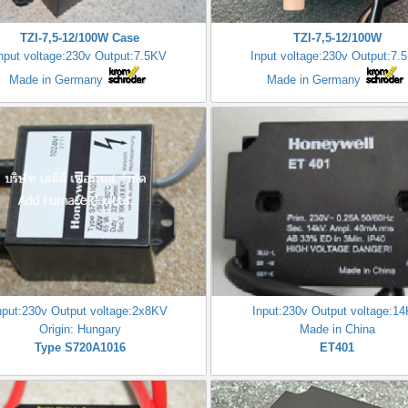
TZI-7,5-12/100W Case
TZI-7,5-12/100W
nput voltage:230v Output:7.5KV
Input voltage:230v Output:7.
Made in Germany
Made in Germany
nput:230v Output voltage:2x8KV
Input:230v Output voltage:1
Origin: Hungary
Made in China
Type S720A1016
ET401