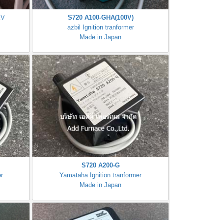
kV
S720 A100-GHA(100V)
azbil Ignition tranformer
Made in Japan
S720 A200-G
r
Yamataha Ignition tranformer
Made in Japan