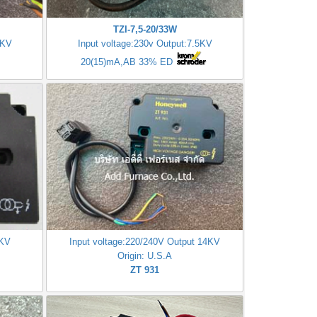
TZI-7,5-20/33W
5KV
Input voltage:230v Output:7.5KV
20(15)mA,AB 33% ED
4KV
Input voltage:220/240V Output 14KV
Origin: U.S.A
ZT 931