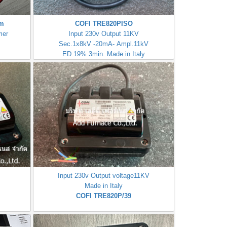
mm
COFI TRE820PISO
mer
Input 230v Output 11KV
Sec.1x8kV -20mA- Ampl.11kV
ED 19% 3min. Made in Italy
Input 230v Output voltage11KV
Made in Italy
COFI TRE820P/39