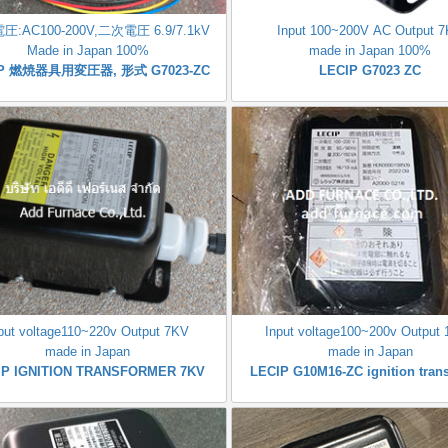
:AC100-200V,二次電圧 6.9/7.1kV
Input 100~200V AC Output 
Made in Japan 100%
made in Japan 100%
IP 燃焼器具用変圧器, 形式 G7023-ZC
LECIP G7023 ZC
put voltage110~220v Output 7KV
Input voltage100~200v Output
made in Japan
made in Japan
IP IGNITION TRANSFORMER 7KV
LECIP G10M16-ZC ignition tran