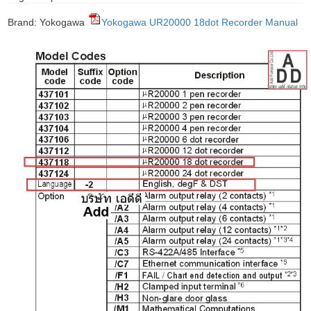
gawa
Brand: Yokogawa
Yokogawa UR20000 18dot Recorder Manual
taha