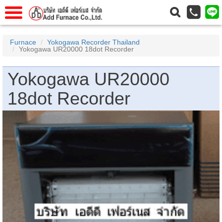
แรก
Home
Furnace
Yokogawa Recorder Thailand
Yokogawa UR20000 18dot Recorder
วกับเรา
About Us
าร
Service
Yokogawa UR20000
่อเรา
Contact Us
18dot Recorder
 (yamatake)
gs
r
se
rogas
r