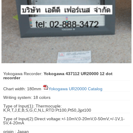
ani anello
//schroder
ywell
o Fiorentini
ko
Yokogawa Recorder:
Yokogawa 437112 UR20000 12 dot
recorder
aden
Chart width: 180mm
Yokogawa UR20000 Catalog
ens
Writing system: 18 colors
Type of Input(1): Thermocuple:
i
K,R,T,J,E,B,S,G,C,N,L,RTD:Pt100,Pt50,Jjpt100
Type of Input(2):Direct voltage:+/-10mV,0-20mV,0-50mV,
+/-
1V,1-
5V,4-20mA
as
origin : Japan