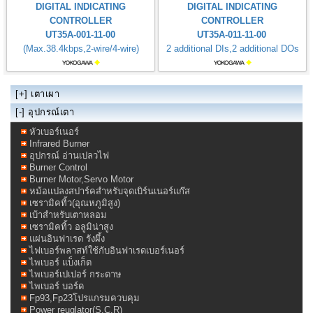
DIGITAL INDICATING
DIGITAL INDICATING
CONTROLLER
CONTROLLER
UT35A-001-11-00
UT35A-011-11-00
(Max.38.4kbps,2-wire/4-wire)
2 additional DIs,2 additional DOs
[+]
เตาเผา
[-] อุปกรณ์เตา
หัวเบอร์เนอร์
Infrared Burner
อุปกรณ์ อ่านเปลวไฟ
Burner Control
Burner Motor,Servo Motor
หม้อแปลงสปาร์คสำหรับจุดเบิร์นเนอร์แก๊ส
เซรามิคทิ้ว(อุณหภูมิสูง)
เบ้าสำหรับเตาหลอม
เซรามิคทิ้ว อลูมิน่าสูง
แผ่นอินฟาเรด รังผึ้ง
ไฟเบอร์พลาสท์ใช้กับอินฟาเรดเบอร์เนอร์
ไพเบอร์ แบ็งเก็ต
ไพเบอร์เปเปอร์ กระดาษ
ไพเบอร์ บอร์ด
Fp93,Fp23โปรแกรมควบคุม
Power reuglator(S.C.R)