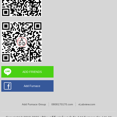
ADD FRIENDS
Add Furnace
Add Furnace Group
0808170170.com
vLabview.com