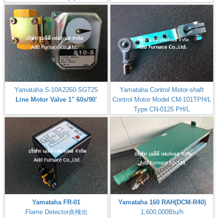
Pressure Gauge 0-10kPa,0-
100mBar
Yamataha S-10A2260-SGT25
Yamataha Control Motor-shaft
Line Motor Valve 1" 60s/90'
Control Motor Model CM-101TPH/L
Type CN-0125 PH/L
MODEL-CM-101TPH/L-B7I
Yamataha FR-01
Yamataha 160 RAH(DCM-R40)
Flame Detector炎検出
1,600,000Btu/h