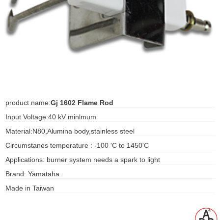
ani anello
//schroder
ywell
o Fiorentini
product name:
Gj 1602 Flame Rod
Input Voltage:40 kV minlmum
ko
Material:N80,Alumina body,stainless steel
aden
Circumstanes temperature : -100 'C to 1450'C
ens
Applications: burner system needs a spark to light
Brand: Yamataha
i
Made in Taiwan
as