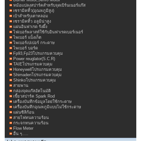
หม้อแปลงสปาร์คสำหรับจุดเบิร์นเนอร์แก๊ส
เซรามิคทิ้ว(อุณหภูมิสูง)
เบ้าสำหรับเตาหลอม
เซรามิคทิ้ว อลูมิน่าสูง
แผ่นอินฟาเรด รังผึ้ง
ไฟเบอร์พลาสท์ใช้กับอินฟาเรดเบอร์เนอร์
ไพเบอร์ แบ็งเก็ต
ไพเบอร์เปเปอร์ กระดาษ
ไพเบอร์ บอร์ด
Fp93,Fp23โปรแกรมควบคุม
Power reuglator(S.C.R)
TAIEโปรแกรมควบคุม
Honeywellโปรแกรมควบคุม
Shimadenโปรแกรมควบคุม
Shinkoโปรแกรมควบคุม
สายพาน
กล่องจุดแก๊สอัตโนมัติ
เขี้ยวสปาร์ค Spark Rod
เครื่องบันทึกข้อมูลโดย่ใช้กระดาษ
เครื่องบันทึกอุณหภูมิแบบไม่ใช้กระดาษ
แผ่นซิลิก้อน
สายไฟทนความร้อน
กระจกทนความร้อน
Flow Meter
อื่น ๆ.....