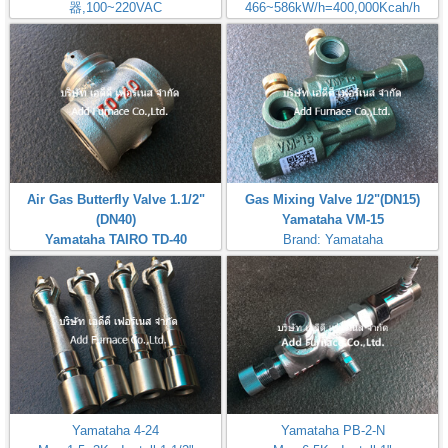
器,100~220VAC
466~586kW/h=400,000Kcah/h
Check: Flame Rod
Airheat:Max Temperature
400℃,750℉
Air Gas Butterfly Valve 1.1/2"
Gas Mixing Valve 1/2"(DN15)
(DN40)
Yamataha VM-15
Yamataha TAIRO TD-40
Brand: Yamataha
Brand: Yamataha
Yamataha 4-24
Yamataha PB-2-N