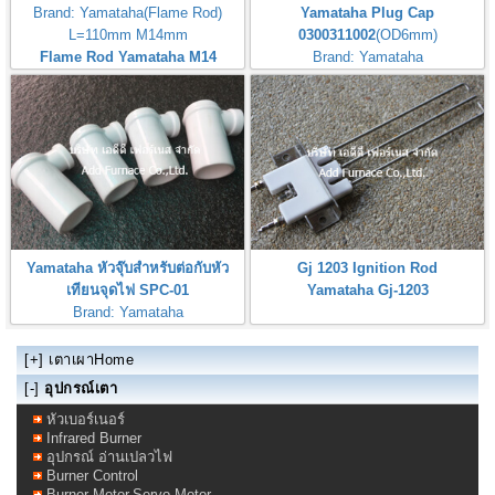
Brand: Yamataha(Flame Rod)
Yamataha Plug Cap
L=110mm M14mm
0300311002
(OD6mm)
Flame Rod Yamataha M14
Brand: Yamataha
L110mm
หัวจุ๊บสำหรับต่อกับหัวเทียนจุดไฟ
Yamataha หัวจุ๊บสำหรับต่อกับหัว
Gj 1203 Ignition Rod
เทียนจุดไฟ SPC-01
Yamataha Gj-1203
Brand: Yamataha
Yamataha Spark Plugs Connector
[+]
เตาเผาHome
[-]
อุปกรณ์เตา
หัวเบอร์เนอร์
Infrared Burner
อุปกรณ์ อ่านเปลวไฟ
Burner Control
Burner Motor,Servo Motor