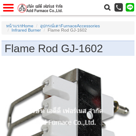
าแรก
Home
หน้าแรกHome
อุปกรณ์เตาFurnaceAccessories
Infrared Burner
Flame Rod GJ-1602
วกับเรา
About Us
าร
Service
Flame Rod GJ-1602
่อเรา
Contact Us
 (yamatake)
gs
r
se
rogas
r