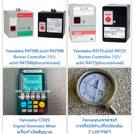
Yamataha R4750B,azbil R4750B
Yamataha R4715,azbil R4715
Burner Controller
,200V
Burner Controller
,200V
azbil R4750B(discontinued)
azbil R4715(discontinued)
Yamataha C702S
Yamatahaเพรสเชอร์
Signal Generator Meter
เกจ0ถึง10kPa,0ถึง100mBar
เครื่องกำเนิดสัญญาณ
3"x3/8"FNPT