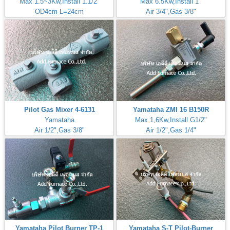
Max 1.5~3Kw,Install 1.1/2"
Max 6.5Kw,Install 1"
OD4cm L=24cm
Air 3/4",Gas 3/8"
Inlet Gas Size 1/4"
Pilot Gas Mixer 4-6131
Yamataha ZMI 16 B150R
Yamataha
Max 1,6Kw,Install G1/2"
Air 1/2",Gas 3/8"
Air 1/2",Gas 1/4"
Yamataha Pilot Burner TP-1
Yamataha S-T Pilot-Burner