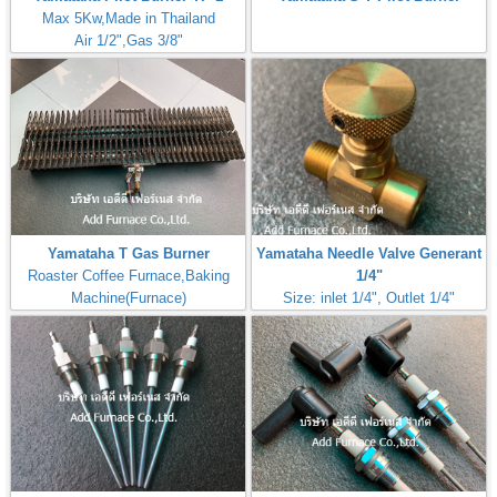
Max 5Kw,Made in Thailand
Air 1/2",Gas 3/8"
Yamataha T Gas Burner
Yamataha Needle Valve Generant
Roaster Coffee Furnace,Baking
1/4"
Machine(Furnace)
Size: inlet 1/4", Outlet 1/4"
Max Inlet
Pressure:50PSI(3,5Bar,350kPa)