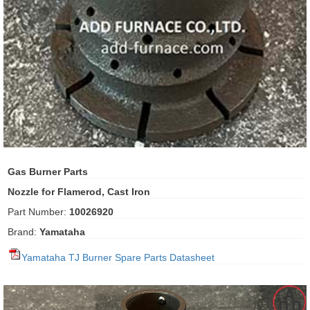
ani anello
//schroder
ywell
o Fiorentini
ko
Gas Burner Parts
Nozzle for Flamerod, Cast Iron
aden
Part Number:
10026920
ens
Brand:
Yamataha
i
Yamataha TJ Burner Spare Parts Datasheet
as