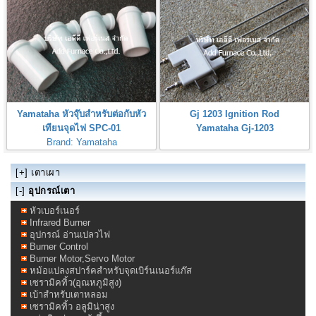
Yamataha หัวจุ๊บสำหรับต่อกับหัว
Gj 1203 Ignition Rod
เทียนจุดไฟ SPC-01
Yamataha Gj-1203
Brand: Yamataha
Yamataha Spark Plugs Connector
[+]
เตาเผา
[-]
อุปกรณ์เตา
หัวเบอร์เนอร์
Infrared Burner
อุปกรณ์ อ่านเปลวไฟ
Burner Control
Burner Motor,Servo Motor
หม้อแปลงสปาร์คสำหรับจุดเบิร์นเนอร์แก๊ส
เซรามิคทิ้ว(อุณหภูมิสูง)
เบ้าสำหรับเตาหลอม
เซรามิคทิ้ว อลูมิน่าสูง