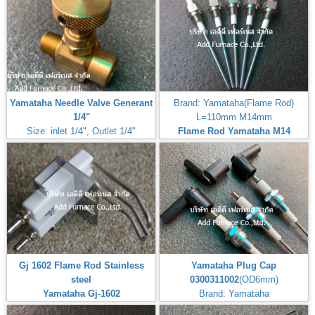
Yamataha Needle Valve Generant
Brand: Yamataha(Flame Rod)
1/4"
L=110mm M14mm
Size: inlet 1/4", Outlet 1/4"
Flame Rod Yamataha M14
Max Inlet
L110mm
Pressure:50PSI(3,5Bar,350kPa)
Gj 1602 Flame Rod Stainless
Yamataha Plug Cap
steel
0300311002
(OD6mm)
Yamataha Gj-1602
Brand: Yamataha
หัวจุ๊บสำหรับต่อกับหัวเทียนจุดไฟ