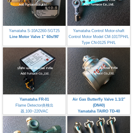
Yamataha S-10A2260-SGT25
Yamataha Control Motor-shaft
Line Motor Valve 1" 60s/90'
Control Motor Model CM-101TPH/L
Type CN-0125 PH/L
MODEL-CM-101TPH/L-B7I
Yamataha FR-01
Air Gas Butterfly Valve 1.1/2"
Flame Detector炎検出
(DN40)
器,100~220VAC
Yamataha TAIRO TD-40
Check: Flame Rod
Brand: Yamataha