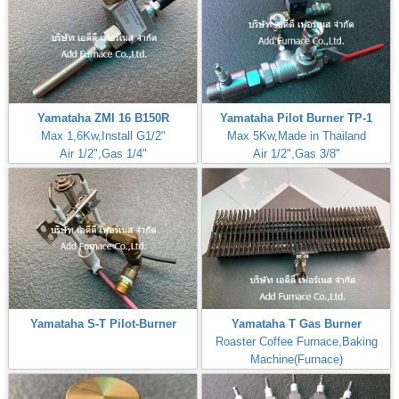
Yamataha ZMI 16 B150R
Yamataha Pilot Burner TP-1
Max 1,6Kw,Install G1/2"
Max 5Kw,Made in Thailand
Air 1/2",Gas 1/4"
Air 1/2",Gas 3/8"
Yamataha S-T Pilot-Burner
Yamataha T Gas Burner
Roaster Coffee Furnace,Baking
Machine(Furnace)