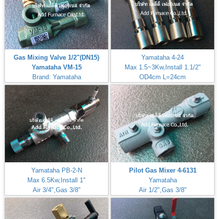
Gas Mixing Valve 1/2"(DN15)
Yamataha 4-24
Yamataha VM-15
Max 1.5~3Kw,Install 1.1/2"
Brand: Yamataha
OD4cm L=24cm
Inlet Gas Size 1/4"
Yamataha PB-2-N
Pilot Gas Mixer 4-6131
Max 6.5Kw,Install 1"
Yamataha
Air 3/4",Gas 3/8"
Air 1/2",Gas 3/8"