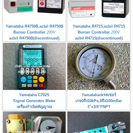
Yamataha R4750B,azbil R4750B
Yamataha R4715,azbil R4715
Burner Controller
,200V
Burner Controller
,200V
azbil R4750B(discontinued)
azbil R4715(discontinued)
Yamataha C702S
Yamatahaเพรสเชอร์
Signal Generator Meter
เกจ0ถึง10kPa,0ถึง100mBar
เครื่องกำเนิดสัญญาณ
3"x3/8"FNPT
Pressure Gauge 0-10kPa,0-
100mBar