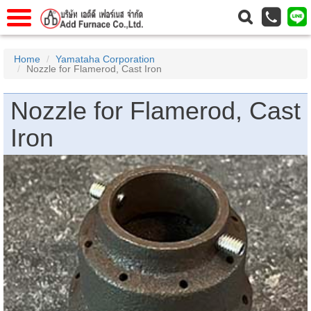
าแรก
Home
Home
Yamataha Corporation
Nozzle for Flamerod, Cast Iron
วกับเรา
About Us
าร
Service
Nozzle for Flamerod, Cast
่อเรา
Contact Us
Iron
 (yamatake)
gs
r
se
rogas
r