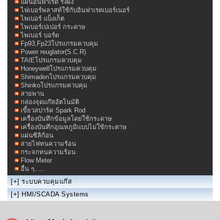
แผ่นอินฟาเรด รังผึ้ง
ไฟเบอร์พลาสท์ใช้กับอินฟาเรดเบอร์เนอร์
ไพเบอร์ แบ็งเก็ต
ไพเบอร์เปเปอร์ กระดาษ
ไพเบอร์ บอร์ด
Fp93,Fp23โปรแกรมควบคุม
Power reuglator(S.C.R)
TAIEโปรแกรมควบคุม
Honeywellโปรแกรมควบคุม
Shimadenโปรแกรมควบคุม
Shinkoโปรแกรมควบคุม
สายพาน
กล่องจุดแก๊สอัตโนมัติ
เขี้ยวสปาร์ค Spark Rod
เครื่องบันทึกข้อมูลโดย่ใช้กระดาษ
เครื่องบันทึกอุณหภูมิแบบไม่ใช้กระดาษ
แผ่นซิลิก้อน
สายไฟทนความร้อน
กระจกทนความร้อน
Flow Meter
อื่น ๆ.....
[+]
ระบบควบคุมแก๊ส
[+]
HMI/SCADA Systems