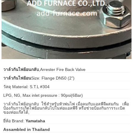
ani anello
//schroder
ywell
o Fiorentini
วาล์วกันไฟย้อนกลับ
,Arrester Fire Back Valve
ko
วาล์วกันไฟย้อน
Size: Flange DN50 (2")
aden
วัสดุ Material: S.T.L #304
LPG, NG, Max inlet pressure : 90psi(6Bar)
ens
วาล์วกันไฟย้อนกลับ ใช้สำหรับหัวพ่นไฟ เมื่อลมกับแอลพีจีผสมกัน เพื่อ
i
ป้องกันการเกิดไฟย้อนกลับไปในท่อแอลพีจี หรือช่วยป้องกันการระเบิด
ของท่อแก๊สได้,
ยี่ห้อ Brand:
Yamataha
as
Assambled in Thailand