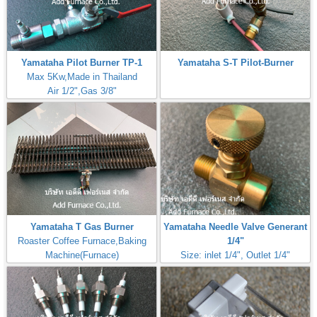
Yamataha Pilot Burner TP-1
Yamataha S-T Pilot-Burner
Max 5Kw,Made in Thailand
Air 1/2",Gas 3/8"
Yamataha T Gas Burner
Yamataha Needle Valve Generant
Roaster Coffee Furnace,Baking
1/4"
Machine(Furnace)
Size: inlet 1/4", Outlet 1/4"
Max Inlet
Pressure:50PSI(3,5Bar,350kPa)