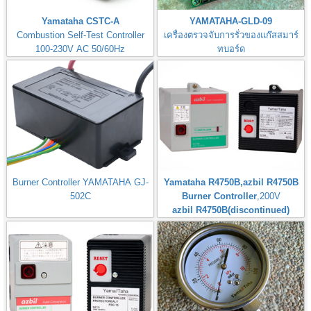
Yamataha CSTC-A
YAMATAHA-GLD-09
Combustion Self-Test Controller
เครื่องตรวจจับการรั่วของแก๊สสมาร์
100-230V AC 50/60Hz
ทบอร์ด
Gas Leak Detector Smart Board
Burner Controller YAMATAHA GJ-
Yamataha R4750B,azbil R4750B
502C
Burner Controller
,200V
azbil R4750B(discontinued)