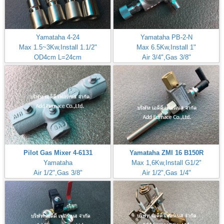
Yamataha 4-24
Yamataha PB-2-N
Max 1.5~3Kw,Install 1.1/2"
Max 6.5Kw,Install 1"
OD4cm L=24cm
Air 3/4",Gas 3/8"
Inlet Gas Size 1/4"
Pilot Gas Mixer 4-6131
Yamataha ZMI 16 B150R
Yamataha
Max 1,6Kw,Install G1/2"
Air 1/2",Gas 3/8"
Air 1/2",Gas 1/4"