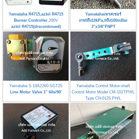
Yamataha R4715,azbil R4715
Yamatahaเพรสเชอร์
Burner Controller
,200V
เกจ0ถึง10kPa,0ถึง100mBar
azbil R4715(discontinued)
3"x3/8"FNPT
Pressure Gauge 0-10kPa,0-
100mBar
Yamataha S-10A2260-SGT25
Yamataha Control Motor-shaft
Line Motor Valve 1" 60s/90'
Control Motor Model CM-101TPH/L
Type CN-0125 PH/L
MODEL-CM-101TPH/L-B7I