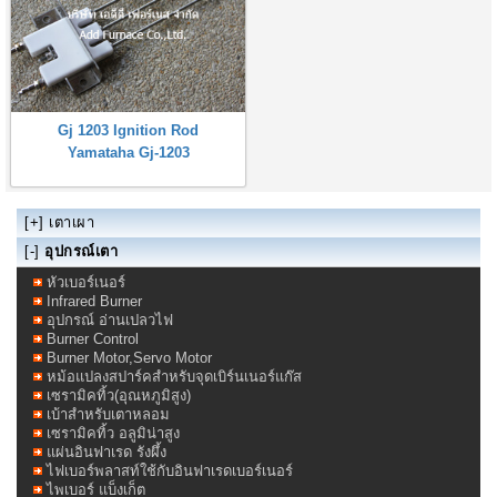
Gj 1203 Ignition Rod
Yamataha Gj-1203
[+]
เตาเผา
[-]
อุปกรณ์เตา
หัวเบอร์เนอร์
Infrared Burner
อุปกรณ์ อ่านเปลวไฟ
Burner Control
Burner Motor,Servo Motor
หม้อแปลงสปาร์คสำหรับจุดเบิร์นเนอร์แก๊ส
เซรามิคทิ้ว(อุณหภูมิสูง)
เบ้าสำหรับเตาหลอม
เซรามิคทิ้ว อลูมิน่าสูง
แผ่นอินฟาเรด รังผึ้ง
ไฟเบอร์พลาสท์ใช้กับอินฟาเรดเบอร์เนอร์
ไพเบอร์ แบ็งเก็ต