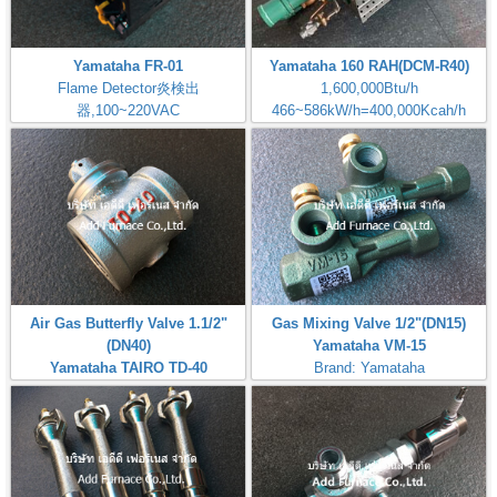
Yamataha FR-01
Yamataha 160 RAH(DCM-R40)
Flame Detector炎検出
1,600,000Btu/h
器,100~220VAC
466~586kW/h=400,000Kcah/h
Check: Flame Rod
Airheat:Max Temperature
400℃,750℉
Air Gas Butterfly Valve 1.1/2"
Gas Mixing Valve 1/2"(DN15)
(DN40)
Yamataha VM-15
Yamataha TAIRO TD-40
Brand: Yamataha
Brand: Yamataha