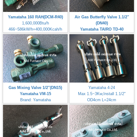
Yamataha 160 RAH(DCM-R40)
Air Gas Butterfly Valve 1.1/2"
1,600,000Btu/h
(DN40)
466~586kW/h=400,000Kcah/h
Yamataha TAIRO TD-40
Airheat:Max Temperature
Brand: Yamataha
400℃,750℉
Gas Mixing Valve 1/2"(DN15)
Yamataha 4-24
Yamataha VM-15
Max 1.5~3Kw,Install 1.1/2"
Brand: Yamataha
OD4cm L=24cm
Inlet Gas Size 1/4"