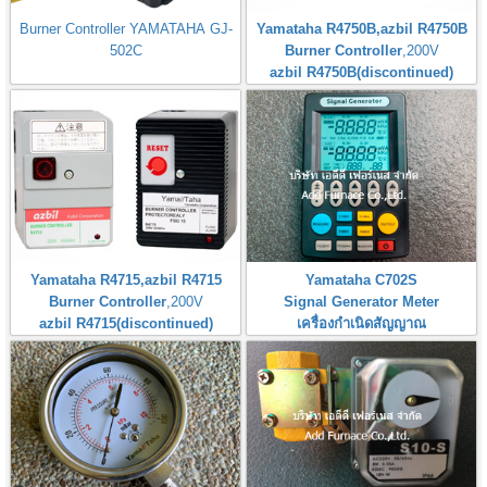
Burner Controller YAMATAHA GJ-
Yamataha R4750B,azbil R4750B
502C
Burner Controller
,200V
azbil R4750B(discontinued)
Yamataha R4715,azbil R4715
Yamataha C702S
Burner Controller
,200V
Signal Generator Meter
azbil R4715(discontinued)
เครื่องกำเนิดสัญญาณ