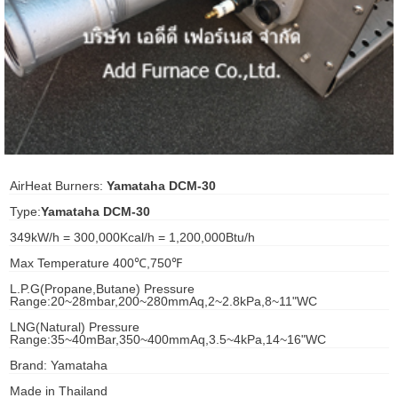
ani anello
//schroder
ywell
o Fiorentini
AirHeat Burners:
Yamataha DCM-30
Type:
Yamataha DCM-30
ko
349kW/h = 300,000Kcal/h = 1,200,000Btu/h
aden
Max Temperature 400℃,750℉
ens
L.P.G(Propane,Butane) Pressure
Range:20~28mbar,200~280mmAq,2~2.8kPa,8~11"WC
i
LNG(Natural) Pressure
Range:35~40mBar,350~400mmAq,3.5~4kPa,14~16"WC
Brand: Yamataha
as
Made in Thailand