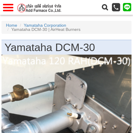
าแรก
Home
Home
Yamataha Corporation
Yamataha DCM-30 | AirHeat Burners
วกับเรา
About Us
าร
Service
Yamataha DCM-30
่อเรา
Contact Us
 (yamatake)
gs
r
se
rogas
r