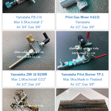
Yamataha PB-2-N
Pilot Gas Mixer 4-6131
Max 6.5Kw,Install 1"
Yamataha
Air 3/4",Gas 3/8"
Air 1/2",Gas 3/8"
Yamataha ZMI 16 B150R
Yamataha Pilot Burner TP-1
Max 1,6Kw,Install G1/2"
Max 5Kw,Made in Thailand
Air 1/2",Gas 1/4"
Air 1/2",Gas 3/8"