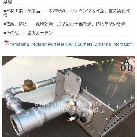
処理
■木材工業・革製品……木材乾燥、ウレタン塗装乾燥、皮の染色乾
燥
■窯業、鋳物……原料乾燥、成型後の予備乾燥、鋳物塗型の乾燥
■その他……温風カーテン
Yamataha RectangleAirHeat(RAH) Burners Ordering Infomation