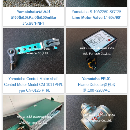
Yamatahaเพรสเชอร์
Yamataha S-10A2260-SGT25
เกจ0ถึง10kPa,0ถึง100mBar
Line Motor Valve 1" 60s/90'
3"x3/8"FNPT
Pressure Gauge 0-10kPa,0-
100mBar
Yamataha Control Motor-shaft
Yamataha FR-01
Control Motor Model CM-101TPH/L
Flame Detector炎検出
Type CN-0125 PH/L
器,100~220VAC
MODEL-CM-101TPH/L-B7I
Check: Flame Rod