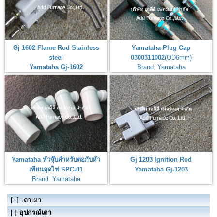
Gj 1602 Flame Rod Stainless
Yamataha Plug Cap
steel
0300311002
(OD6mm)
Yamataha Gj-1602
Brand: Yamataha
หัวจุ๊บสำหรับต่อกับหัวเทียนจุดไฟ
Yamataha หัวจุ๊บสำหรับต่อกับหัว
Gj 1203 Ignition Rod
เทียนจุดไฟ SPC-01
Yamataha Gj-1203
Brand: Yamataha
Yamataha Spark Plugs Connector
[+]
เตาเผา
[-]
อุปกรณ์เตา