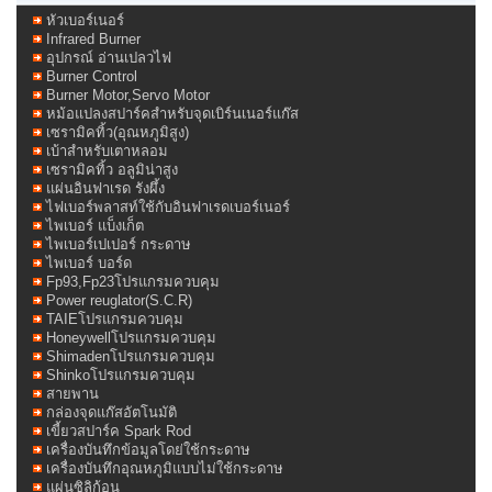
หัวเบอร์เนอร์
Infrared Burner
อุปกรณ์ อ่านเปลวไฟ
Burner Control
Burner Motor,Servo Motor
หม้อแปลงสปาร์คสำหรับจุดเบิร์นเนอร์แก๊ส
เซรามิคทิ้ว(อุณหภูมิสูง)
เบ้าสำหรับเตาหลอม
เซรามิคทิ้ว อลูมิน่าสูง
แผ่นอินฟาเรด รังผึ้ง
ไฟเบอร์พลาสท์ใช้กับอินฟาเรดเบอร์เนอร์
ไพเบอร์ แบ็งเก็ต
ไพเบอร์เปเปอร์ กระดาษ
ไพเบอร์ บอร์ด
Fp93,Fp23โปรแกรมควบคุม
Power reuglator(S.C.R)
TAIEโปรแกรมควบคุม
Honeywellโปรแกรมควบคุม
Shimadenโปรแกรมควบคุม
Shinkoโปรแกรมควบคุม
สายพาน
กล่องจุดแก๊สอัตโนมัติ
เขี้ยวสปาร์ค Spark Rod
เครื่องบันทึกข้อมูลโดย่ใช้กระดาษ
เครื่องบันทึกอุณหภูมิแบบไม่ใช้กระดาษ
แผ่นซิลิก้อน