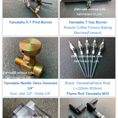
Yamataha S-T Pilot-Burner
Yamataha T Gas Burner
Roaster Coffee Furnace,Baking
Machine(Furnace)
Yamataha Needle Valve Generant
Brand: Yamataha(Flame Rod)
1/4"
L=110mm M14mm
Size: inlet 1/4", Outlet 1/4"
Flame Rod Yamataha M14
Max Inlet
L110mm
Pressure:50PSI(3,5Bar,350kPa)