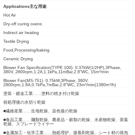
Applications主な用途
:
gawa
Hot Air
taha
Dry-off curing ovens
Indirect air heating
Textile Drying
Food,Processing/baking
Ceramic Drying
Blower Fan Specification(TYPE 100): 0.37kW(1/2HP),3Phase,
380V, 2800rpm,1.2A,1.1kPa,11mBar,2.8"WC, 15m³/min
Blower Fan(MS-751): 0.75kW,3Phase, 380V,
2800rpm,1.8A,0.7kPa,7mBar,2.8"WC, 23m³/min(1380m³/h)
塗装・鍍金工業……塗料の焼き付け乾燥
前処理後の水切り乾燥
■繊維産業……生地乾燥、染色後の乾燥
■食品工業……麺類乾燥、農産品・穀類の乾燥、水産物乾燥、茶葉
乾燥、スプレードライヤー
■金属加工・化学工業……熱処理炉、接着剤乾燥、シート材の発泡