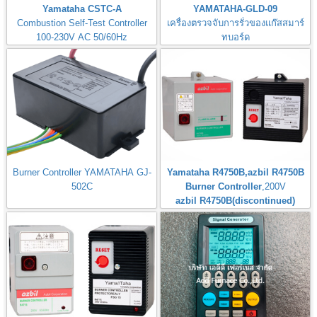
Yamataha CSTC-A
YAMATAHA-GLD-09
Combustion Self-Test Controller
เครื่องตรวจจับการรั่วของแก๊สสมาร์
100-230V AC 50/60Hz
ทบอร์ด
Gas Leak Detector Smart Board
Burner Controller YAMATAHA GJ-
Yamataha R4750B,azbil R4750B
502C
Burner Controller
,200V
azbil R4750B(discontinued)