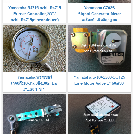
Yamataha R4715,azbil R4715
Yamataha C702S
Burner Controller
,200V
Signal Generator Meter
azbil R4715(discontinued)
เครื่องกำเนิดสัญญาณ
Yamatahaเพรสเชอร์
Yamataha S-10A2260-SGT25
เกจ0ถึง10kPa,0ถึง100mBar
Line Motor Valve 1" 60s/90'
3"x3/8"FNPT
Pressure Gauge 0-10kPa,0-
100mBar