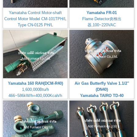
Yamataha Control Motor-shaft
Yamataha FR-01
Control Motor Model CM-101TPH/L
Flame Detector炎検出
Type CN-0125 PH/L
器,100~220VAC
MODEL-CM-101TPH/L-B7I
Check: Flame Rod
Yamataha 160 RAH(DCM-R40)
Air Gas Butterfly Valve 1.1/2"
1,600,000Btu/h
(DN40)
466~586kW/h=400,000Kcah/h
Yamataha TAIRO TD-40
Airheat:Max Temperature
Brand: Yamataha
400℃,750℉