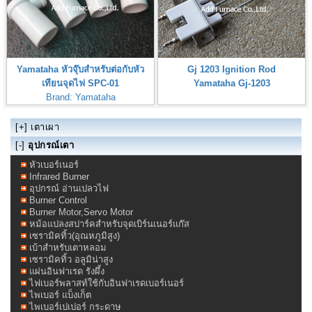
Yamataha หัวจุ๊บสำหรับต่อกับหัว
Gj 1203 Ignition Rod
เทียนจุดไฟ SPC-01
Yamataha Gj-1203
Brand: Yamataha
Yamataha Spark Plugs Connector
[+]
เตาเผา
[-]
อุปกรณ์เตา
หัวเบอร์เนอร์
Infrared Burner
อุปกรณ์ อ่านเปลวไฟ
Burner Control
Burner Motor,Servo Motor
หม้อแปลงสปาร์คสำหรับจุดเบิร์นเนอร์แก๊ส
เซรามิคทิ้ว(อุณหภูมิสูง)
เบ้าสำหรับเตาหลอม
เซรามิคทิ้ว อลูมิน่าสูง
แผ่นอินฟาเรด รังผึ้ง
ไฟเบอร์พลาสท์ใช้กับอินฟาเรดเบอร์เนอร์
ไพเบอร์ แบ็งเก็ต
ไพเบอร์เปเปอร์ กระดาษ