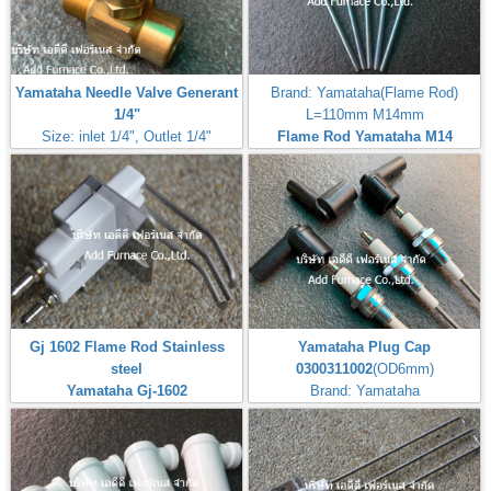
Yamataha Needle Valve Generant
Brand: Yamataha(Flame Rod)
1/4"
L=110mm M14mm
Size: inlet 1/4", Outlet 1/4"
Flame Rod Yamataha M14
Max Inlet
L110mm
Pressure:50PSI(3,5Bar,350kPa)
Gj 1602 Flame Rod Stainless
Yamataha Plug Cap
steel
0300311002
(OD6mm)
Yamataha Gj-1602
Brand: Yamataha
หัวจุ๊บสำหรับต่อกับหัวเทียนจุดไฟ