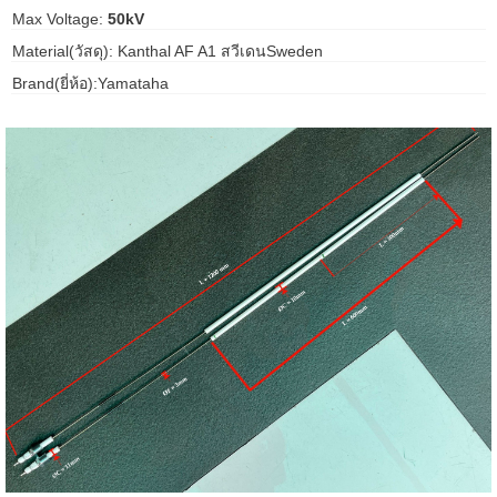
Max Voltage:
50kV
gawa
Material(วัสดุ): Kanthal AF A1 สวีเดนSweden
taha
Brand(ยี่ห้อ):Yamataha