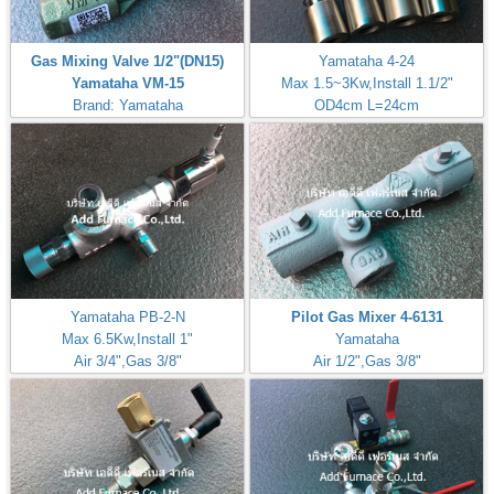
Gas Mixing Valve 1/2"(DN15)
Yamataha 4-24
Yamataha VM-15
Max 1.5~3Kw,Install 1.1/2"
Brand: Yamataha
OD4cm L=24cm
Inlet Gas Size 1/4"
Yamataha PB-2-N
Pilot Gas Mixer 4-6131
Max 6.5Kw,Install 1"
Yamataha
Air 3/4",Gas 3/8"
Air 1/2",Gas 3/8"