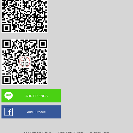
ADD FRIENDS
Add Furnace
Add Furnace Group
0808170170.com
vLabview.com