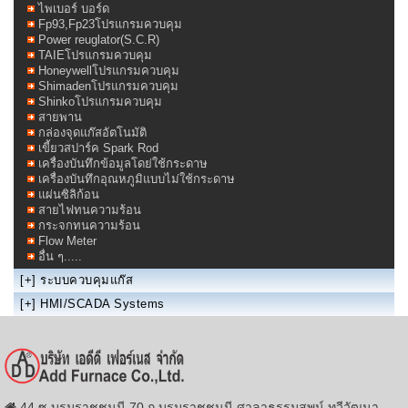
ไพเบอร์ บอร์ด
Fp93,Fp23โปรแกรมควบคุม
Power reuglator(S.C.R)
TAIEโปรแกรมควบคุม
Honeywellโปรแกรมควบคุม
Shimadenโปรแกรมควบคุม
Shinkoโปรแกรมควบคุม
สายพาน
กล่องจุดแก๊สอัตโนมัติ
เขี้ยวสปาร์ค Spark Rod
เครื่องบันทึกข้อมูลโดย่ใช้กระดาษ
เครื่องบันทึกอุณหภูมิแบบไม่ใช้กระดาษ
แผ่นซิลิก้อน
สายไฟทนความร้อน
กระจกทนความร้อน
Flow Meter
อื่น ๆ.....
[+]
ระบบควบคุมแก๊ส
[+]
HMI/SCADA Systems
44 ซ.บรมราชชนนี 70 ถ.บรมราชชนนี ศาลาธรรมสพน์ ทวีวัฒนา