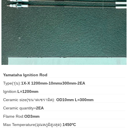
ani anello
//schroder
ywell
o Fiorentini
ko
Yamataha Ignition Rod
aden
Type(รุ่น):
1X-X 1200mm-10mmx300mm-2EA
Ignition:
L=1200mm
ens
Ceramic size(ขนาดเซรามิค):
OD10mm L=300mm
i
Ceramic quantity=
2EA
Flame Rod:
OD3mm
as
Max Temperature(อุณหภูมิสูงสุด):
1450ºC