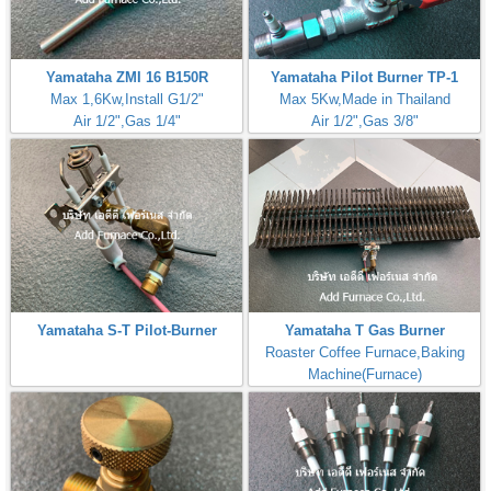
Yamataha ZMI 16 B150R
Yamataha Pilot Burner TP-1
Max 1,6Kw,Install G1/2"
Max 5Kw,Made in Thailand
Air 1/2",Gas 1/4"
Air 1/2",Gas 3/8"
Yamataha S-T Pilot-Burner
Yamataha T Gas Burner
Roaster Coffee Furnace,Baking
Machine(Furnace)