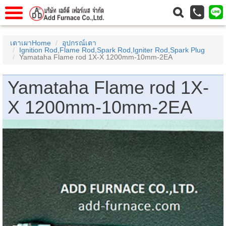
าแรก
Home
เตาเผาHome
อุปกรณ์เตา
Ignition Rod,Flame Rod,Spark Rod,Igniter Rod,Spark Plug
วกับเรา
About Us
Yamataha Flame rod 1X-X 1200mm-10mm-2EA
าร
Service
Yamataha Flame rod 1X-
่อเรา
Contact Us
X 1200mm-10mm-2EA
 (yamatake)
gs
r
se
rogas
r