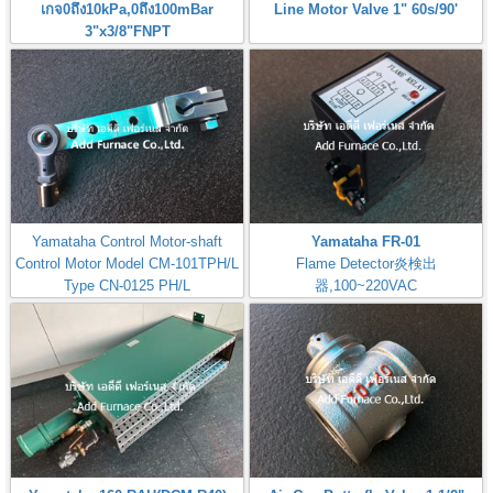
เกจ0ถึง10kPa,0ถึง100mBar
Line Motor Valve 1" 60s/90'
3"x3/8"FNPT
Pressure Gauge 0-10kPa,0-
100mBar
Yamataha Control Motor-shaft
Yamataha FR-01
Control Motor Model CM-101TPH/L
Flame Detector炎検出
Type CN-0125 PH/L
器,100~220VAC
MODEL-CM-101TPH/L-B7I
Check: Flame Rod