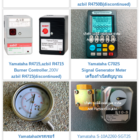
azbil R4750B(discontinued)
Yamataha R4715,azbil R4715
Yamataha C702S
Burner Controller
,200V
Signal Generator Meter
azbil R4715(discontinued)
เครื่องกำเนิดสัญญาณ
Yamatahaเพรสเชอร์
Yamataha S-10A2260-SGT25