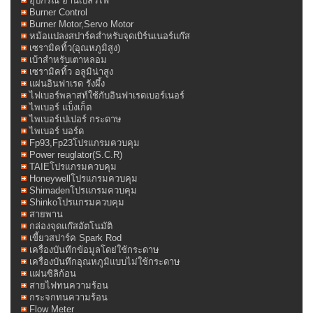
อุปกรณ์ อ่านเปลวไฟ
Burner Control
Burner Motor,Servo Motor
หม้อแปลงสปาร์คสำหรับจุดเบิร์นเนอร์แก๊ส
เซรามิคทิ้ว(อุณหภูมิสูง)
เบ้าสำหรับเตาหลอม
เซรามิคทิ้ว อลูมิน่าสูง
แผ่นอินฟาเรด รังผึ้ง
ไฟเบอร์พลาสท์ใช้กับอินฟาเรดเบอร์เนอร์
ไพเบอร์ แบ็งเก็ต
ไพเบอร์เปเปอร์ กระดาษ
ไพเบอร์ บอร์ด
Fp93,Fp23โปรแกรมควบคุม
Power reuglator(S.C.R)
TAIEโปรแกรมควบคุม
Honeywellโปรแกรมควบคุม
Shimadenโปรแกรมควบคุม
Shinkoโปรแกรมควบคุม
สายพาน
กล่องจุดแก๊สอัตโนมัติ
เขี้ยวสปาร์ค Spark Rod
เครื่องบันทึกข้อมูลโดย่ใช้กระดาษ
เครื่องบันทึกอุณหภูมิแบบไม่ใช้กระดาษ
แผ่นซิลิก้อน
สายไฟทนความร้อน
กระจกทนความร้อน
Flow Meter