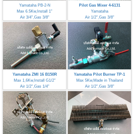
Yamataha PB-2-N
Pilot Gas Mixer 4-6131
Max 6.5Kw,Install 1"
Yamataha
Air 3/4",Gas 3/8"
Air 1/2",Gas 3/8"
Yamataha ZMI 16 B150R
Yamataha Pilot Burner TP-1
Max 1,6Kw,Install G1/2"
Max 5Kw,Made in Thailand
Air 1/2",Gas 1/4"
Air 1/2",Gas 3/8"