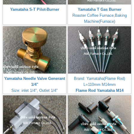
Yamataha S-T Pilot-Burner
Yamataha T Gas Burner
Roaster Coffee Furnace,Baking
Machine(Furnace)
Yamataha Needle Valve Generant
Brand: Yamataha(Flame Rod)
1/4"
L=110mm M14mm
Size: inlet 1/4", Outlet 1/4"
Flame Rod Yamataha M14
Max Inlet
L110mm
Pressure:50PSI(3,5Bar,350kPa)