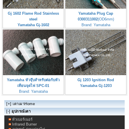
Gj 1602 Flame Rod Stainless
Yamataha Plug Cap
steel
0300311002
(OD6mm)
Yamataha Gj-1602
Brand: Yamataha
หัวจุ๊บสำหรับต่อกับหัวเทียนจุดไฟ
Yamataha หัวจุ๊บสำหรับต่อกับหัว
Gj 1203 Ignition Rod
เทียนจุดไฟ SPC-01
Yamataha Gj-1203
Brand: Yamataha
Yamataha Spark Plugs Connector
[+]
เตาเผาHome
[-]
อุปกรณ์เตา
หัวเบอร์เนอร์
Infrared Burner