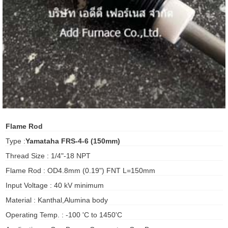
ani anello
//schroder
ywell
o Fiorentini
ko
Flame Rod
Type :
Yamataha FRS-4-6 (150mm)
aden
Thread Size : 1/4"-18 NPT
ens
Flame Rod : OD4.8mm (0.19") FNT L=150mm
i
Input Voltage : 40 kV minimum
Material : Kanthal,Alumina body
Operating Temp. : -100 'C to 1450'C
as