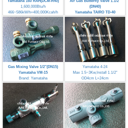
Yamataha 160 RAH(DCM-R40)
Air Gas Butterfly Valve 1.1/2"
1,600,000Btu/h
(DN40)
466~586kW/h=400,000Kcah/h
Yamataha TAIRO TD-40
Airheat:Max Temperature
Brand: Yamataha
400℃,750℉
Gas Mixing Valve 1/2"(DN15)
Yamataha 4-24
Yamataha VM-15
Max 1.5~3Kw,Install 1.1/2"
Brand: Yamataha
OD4cm L=24cm
Inlet Gas Size 1/4"