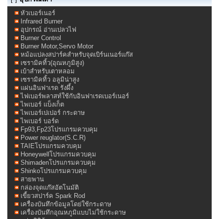
หัวเบอร์เนอร์
Infrared Burner
อุปกรณ์ อ่านเปลวไฟ
Burner Control
Burner Motor,Servo Motor
หม้อแปลงสปาร์คสำหรับจุดเบิร์นเนอร์แก๊ส
เซรามิคทิ้ว(อุณหภูมิสูง)
เบ้าสำหรับเตาหลอม
เซรามิคทิ้ว อลูมิน่าสูง
แผ่นอินฟาเรด รังผึ้ง
ไฟเบอร์พลาสท์ใช้กับอินฟาเรดเบอร์เนอร์
ไพเบอร์ แบ็งเก็ต
ไพเบอร์เปเปอร์ กระดาษ
ไพเบอร์ บอร์ด
Fp93,Fp23โปรแกรมควบคุม
Power reuglator(S.C.R)
TAIEโปรแกรมควบคุม
Honeywellโปรแกรมควบคุม
Shimadenโปรแกรมควบคุม
Shinkoโปรแกรมควบคุม
สายพาน
กล่องจุดแก๊สอัตโนมัติ
เขี้ยวสปาร์ค Spark Rod
เครื่องบันทึกข้อมูลโดย่ใช้กระดาษ
เครื่องบันทึกอุณหภูมิแบบไม่ใช้กระดาษ