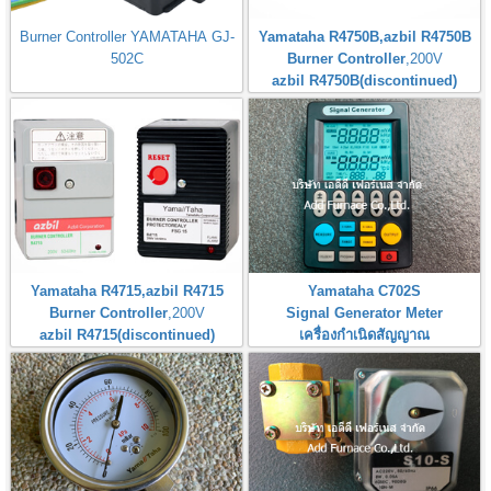
Burner Controller YAMATAHA GJ-
Yamataha R4750B,azbil R4750B
502C
Burner Controller
,200V
azbil R4750B(discontinued)
Yamataha R4715,azbil R4715
Yamataha C702S
Burner Controller
,200V
Signal Generator Meter
azbil R4715(discontinued)
เครื่องกำเนิดสัญญาณ