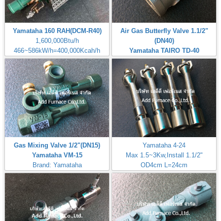
Yamataha 160 RAH(DCM-R40)
Air Gas Butterfly Valve 1.1/2"
1,600,000Btu/h
(DN40)
466~586kW/h=400,000Kcah/h
Yamataha TAIRO TD-40
Airheat:Max Temperature
Brand: Yamataha
400℃,750℉
Gas Mixing Valve 1/2"(DN15)
Yamataha 4-24
Yamataha VM-15
Max 1.5~3Kw,Install 1.1/2"
Brand: Yamataha
OD4cm L=24cm
Inlet Gas Size 1/4"