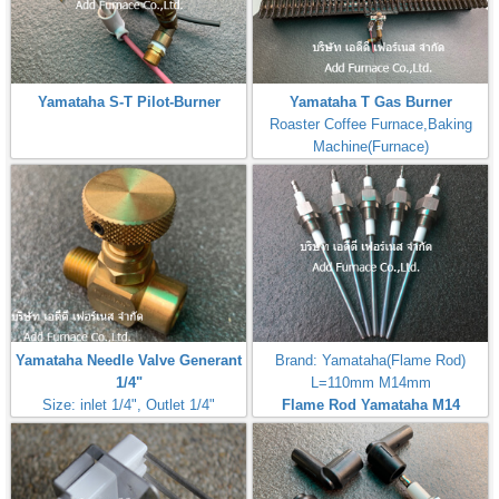
Yamataha S-T Pilot-Burner
Yamataha T Gas Burner
Roaster Coffee Furnace,Baking
Machine(Furnace)
Yamataha Needle Valve Generant
Brand: Yamataha(Flame Rod)
1/4"
L=110mm M14mm
Size: inlet 1/4", Outlet 1/4"
Flame Rod Yamataha M14
Max Inlet
L110mm
Pressure:50PSI(3,5Bar,350kPa)