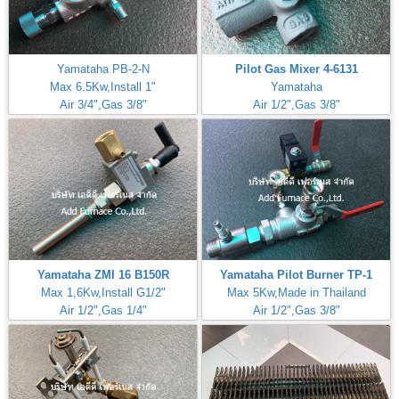
Yamataha PB-2-N
Pilot Gas Mixer 4-6131
Max 6.5Kw,Install 1"
Yamataha
Air 3/4",Gas 3/8"
Air 1/2",Gas 3/8"
Yamataha ZMI 16 B150R
Yamataha Pilot Burner TP-1
Max 1,6Kw,Install G1/2"
Max 5Kw,Made in Thailand
Air 1/2",Gas 1/4"
Air 1/2",Gas 3/8"