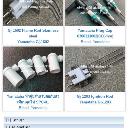
Gj 1602 Flame Rod Stainless
Yamataha Plug Cap
steel
0300311002
(OD6mm)
Yamataha Gj-1602
Brand: Yamataha
หัวจุ๊บสำหรับต่อกับหัวเทียนจุดไฟ
Yamataha หัวจุ๊บสำหรับต่อกับหัว
Gj 1203 Ignition Rod
เทียนจุดไฟ SPC-01
Yamataha Gj-1203
Brand: Yamataha
Yamataha Spark Plugs Connector
[+]
เตาเผา
[-]
อุปกรณ์เตา