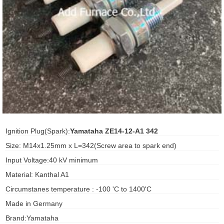
ani anello
//schroder
ywell
o Fiorentini
ko
Ignition Plug(Spark):
Yamataha ZE14-12-A1 342
aden
Size: M14x1.25mm x L=342(Screw area to spark end)
Input Voltage:40 kV minimum
ens
Material: Kanthal A1
i
Circumstanes temperature : -100 'C to 1400'C
Made in Germany
as
Brand:Yamataha